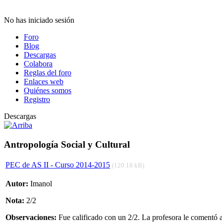
No has iniciado sesión
Foro
Blog
Descargas
Colabora
Reglas del foro
Enlaces web
Quiénes somos
Registro
Descargas
Antropología Social y Cultural
PEC de AS II - Curso 2014-2015
(120.18 kB)
Autor:
Imanol
Nota:
2/2
Observaciones:
Fue calificado con un 2/2. La profesora le comentó al