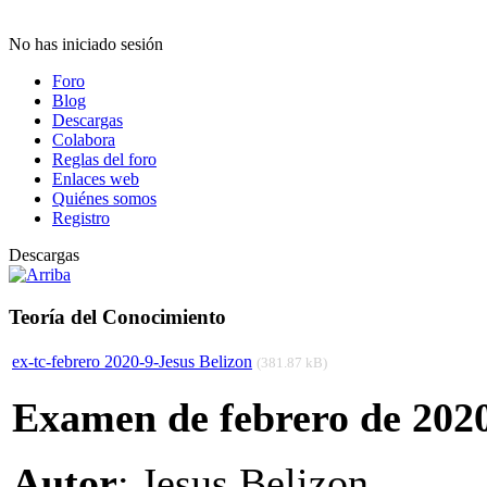
No has iniciado sesión
Foro
Blog
Descargas
Colabora
Reglas del foro
Enlaces web
Quiénes somos
Registro
Descargas
Teoría del Conocimiento
ex-tc-febrero 2020-9-Jesus Belizon
(381.87 kB)
Examen de febrero de 202
Autor
: Jesus Belizon