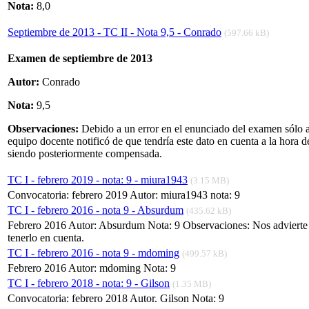
Nota:
8,0
Septiembre de 2013 - TC II - Nota 9,5 - Conrado
(597.66 kB)
Examen de septiembre de 2013
Autor:
Conrado
Nota:
9,5
Observaciones:
Debido a un error en el enunciado del examen sólo a
equipo docente notificó de que tendría este dato en cuenta a la hora de
siendo posteriormente compensada.
TC I - febrero 2019 - nota: 9 - miura1943
(3.15 MB)
Convocatoria: febrero 2019 Autor: miura1943 nota: 9
TC I - febrero 2016 - nota 9 - Absurdum
(435.62 kB)
Febrero 2016 Autor: Absurdum Nota: 9 Observaciones: Nos advierte d
tenerlo en cuenta.
TC I - febrero 2016 - nota 9 - mdoming
(499.57 kB)
Febrero 2016 Autor: mdoming Nota: 9
TC I - febrero 2018 - nota: 9 - Gilson
(1.35 MB)
Convocatoria: febrero 2018 Autor. Gilson Nota: 9