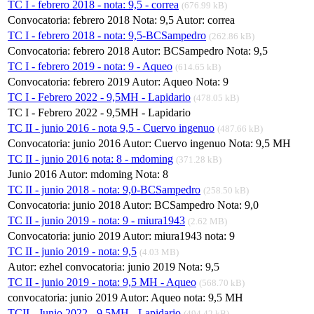
TC I - febrero 2018 - nota: 9,5 - correa
(676.99 kB)
Convocatoria: febrero 2018 Nota: 9,5 Autor: correa
TC I - febrero 2018 - nota: 9,5-BCSampedro
(262.86 kB)
Convocatoria: febrero 2018 Autor: BCSampedro Nota: 9,5
TC I - febrero 2019 - nota: 9 - Aqueo
(614.65 kB)
Convocatoria: febrero 2019 Autor: Aqueo Nota: 9
TC I - Febrero 2022 - 9,5MH - Lapidario
(478.05 kB)
TC I - Febrero 2022 - 9,5MH - Lapidario
TC II - junio 2016 - nota 9,5 - Cuervo ingenuo
(487.66 kB)
Convocatoria: junio 2016 Autor: Cuervo ingenuo Nota: 9,5 MH
TC II - junio 2016 nota: 8 - mdoming
(371.28 kB)
Junio 2016 Autor: mdoming Nota: 8
TC II - junio 2018 - nota: 9,0-BCSampedro
(258.50 kB)
Convocatoria: junio 2018 Autor: BCSampedro Nota: 9,0
TC II - junio 2019 - nota: 9 - miura1943
(2.62 MB)
Convocatoria: junio 2019 Autor: miura1943 nota: 9
TC II - junio 2019 - nota: 9,5
(4.03 MB)
Autor: ezhel convocatoria: junio 2019 Nota: 9,5
TC II - junio 2019 - nota: 9,5 MH - Aqueo
(568.70 kB)
convocatoria: junio 2019 Autor: Aqueo nota: 9,5 MH
TCII - Junio 2022 - 9,5MH - Lapidario
(494.42 kB)