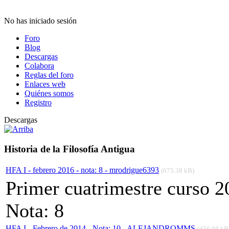
No has iniciado sesión
Foro
Blog
Descargas
Colabora
Reglas del foro
Enlaces web
Quiénes somos
Registro
Descargas
Historia de la Filosofía Antigua
HFA I - febrero 2016 - nota: 8 - mrodrigue6393
(675.38 kB)
Primer cuatrimestre curso 
Nota: 8
HFA I - Febrero de 2014 - Nota: 10 - ALEJANDROMMS
(456.98 kB