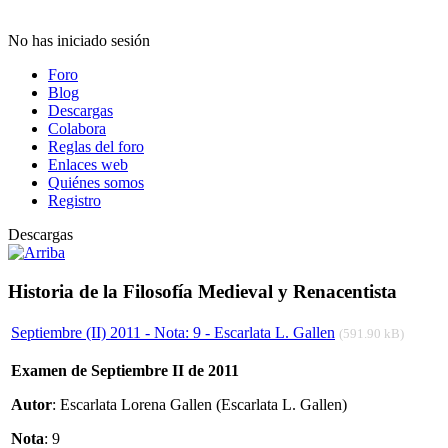
No has iniciado sesión
Foro
Blog
Descargas
Colabora
Reglas del foro
Enlaces web
Quiénes somos
Registro
Descargas
Historia de la Filosofía Medieval y Renacentista
Septiembre (II) 2011 - Nota: 9 - Escarlata L. Gallen
(591.90 kB)
Examen de Septiembre II de 2011
Autor
: Escarlata Lorena Gallen (Escarlata L. Gallen)
Nota
: 9