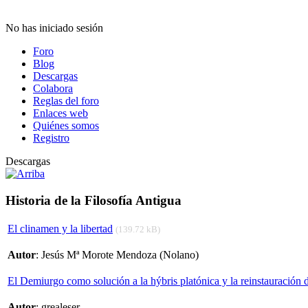
No has iniciado sesión
Foro
Blog
Descargas
Colabora
Reglas del foro
Enlaces web
Quiénes somos
Registro
Descargas
Historia de la Filosofía Antigua
El clinamen y la libertad
(139.72 kB)
Autor
: Jesús Mª Morote Mendoza (Nolano)
El Demiurgo como solución a la hýbris platónica y la reinstauración de
Autor
: grealeser