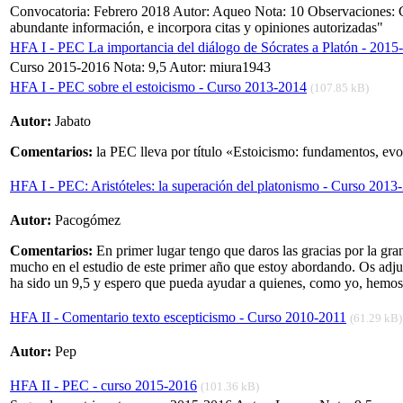
Convocatoria: Febrero 2018 Autor: Aqueo Nota: 10 Observaciones: Co
abundante información, e incorpora citas y opiniones autorizadas"
HFA I - PEC La importancia del diálogo de Sócrates a Platón - 2015
Curso 2015-2016 Nota: 9,5 Autor: miura1943
HFA I - PEC sobre el estoicismo - Curso 2013-2014
(107.85 kB)
Autor:
Jabato
Comentarios:
la PEC lleva por título «Estoicismo: fundamentos, evol
HFA I - PEC: Aristóteles: la superación del platonismo - Curso 2013
Autor:
Pacogómez
Comentarios:
En primer lugar tengo que daros las gracias por la gr
mucho en el estudio de este primer año que estoy abordando. Os adjun
ha sido un 9,5 y espero que pueda ayudar a quienes, como yo, hemos 
HFA II - Comentario texto escepticismo - Curso 2010-2011
(61.29 kB)
Autor:
Pep
HFA II - PEC - curso 2015-2016
(101.36 kB)