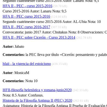
Segundo cuatrimestre curso 2015-2016 Autor: Lanaru Nota: 9,5
HFA II - PEC - curso 2015-2016
(59.70 kB)
Curso 2015-2016 Autor: Lanaru Nota: 9,5
HFA II - PEC curso 2015-2016
(124.66 kB)
Segundo cuatrimestre curso 2015-2016 Autor: AL-Ubia Nota: 10
HFA II - PEC curso 2016-2017
(307.55 kB)
Convocatoria: junio 2017 Autor: Chsitakus Nota: 8 Observaciones: Con
HFA II - PEC sobre Cicerón - Curso 2013-2014
(202.78 kB)
Autor:
Jabato
Comentarios:
la PEC lleva por título «Cicerón: pensamiento y palabr
hfaii - la vigencia del estoicismo
(436.35 kB)
Autor
: MonicaM
Comentarios
: Nota 10
HFII-filosofía helenística y romana-junio2020
(242.33 kB)
Nota: 8.5 Autor: Confusus.
Historia de la Filosofía Antigua II (PEC) 2020
(262.61 kB)
Asignatura: Historia de la Filosofía Antigua II Prueba de Evaluació