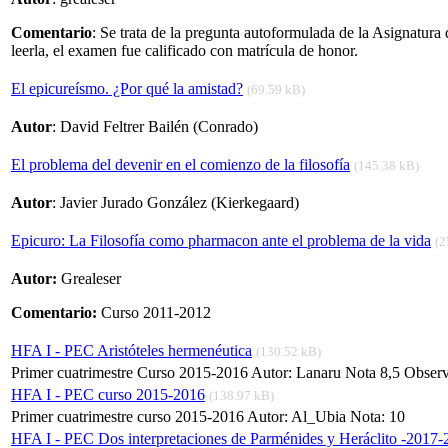
Comentario
: Se trata de la pregunta autoformulada de la Asignatura d
leerla, el examen fue calificado con matrícula de honor.
El epicureísmo. ¿Por qué la amistad?
(69.59 kB)
Autor
: David Feltrer Bailén (Conrado)
El problema del devenir en el comienzo de la filosofía
(145.38 kB)
Autor
: Javier Jurado González (Kierkegaard)
Epicuro: La Filosofía como pharmacon ante el problema de la vida
(2
Autor:
Grealeser
Comentario:
Curso 2011-2012
HFA I - PEC Aristóteles hermenéutica
(130.52 kB)
Primer cuatrimestre Curso 2015-2016 Autor: Lanaru Nota 8,5 Observa
HFA I - PEC curso 2015-2016
(138.97 kB)
Primer cuatrimestre curso 2015-2016 Autor: Al_Ubia Nota: 10
HFA I - PEC Dos interpretaciones de Parménides y Heráclito -2017