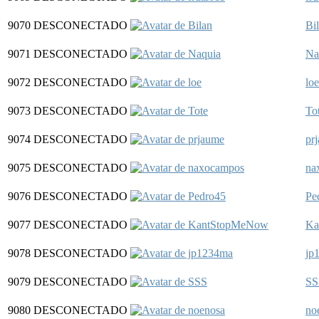
9070
DESCONECTADO
Bi
9071
DESCONECTADO
Na
9072
DESCONECTADO
loe
9073
DESCONECTADO
To
9074
DESCONECTADO
pr
9075
DESCONECTADO
na
9076
DESCONECTADO
Pe
9077
DESCONECTADO
Ka
9078
DESCONECTADO
jp
9079
DESCONECTADO
SS
9080
DESCONECTADO
no