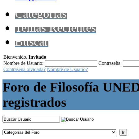
Categorías
Temas Recientes
Buscar
Bienvenido,
Invitado
Nombre de Usuario:
Contraseña:
Contraseña olvidada?
Nombre de Usuario?
Foro de Filosofía UNED
registrados