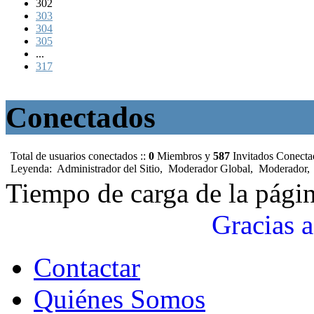
302
303
304
305
...
317
Conectados
Total de usuarios conectados ::
0
Miembros y
587
Invitados Conect
Leyenda:
Administrador del Sitio
,
Moderador Global
,
Moderador
Tiempo de carga de la pági
Gracias a
Contactar
Quiénes Somos