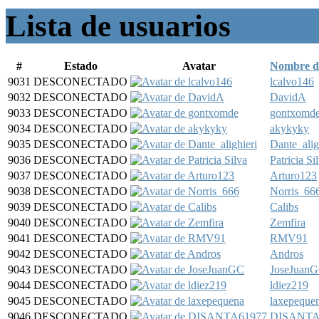
Lista de usuarios
#
Estado
Avatar
Nombre d
9031
DESCONECTADO
lcalvo146
9032
DESCONECTADO
DavidA
9033
DESCONECTADO
gontxomd
9034
DESCONECTADO
akykyky
9035
DESCONECTADO
Dante_alig
9036
DESCONECTADO
Patricia Si
9037
DESCONECTADO
Arturo123
9038
DESCONECTADO
Norris_66
9039
DESCONECTADO
Calibs
9040
DESCONECTADO
Zemfira
9041
DESCONECTADO
RMV91
9042
DESCONECTADO
Andros
9043
DESCONECTADO
JoseJuan
9044
DESCONECTADO
ldiez219
9045
DESCONECTADO
laxepeque
9046
DESCONECTADO
DISANTA