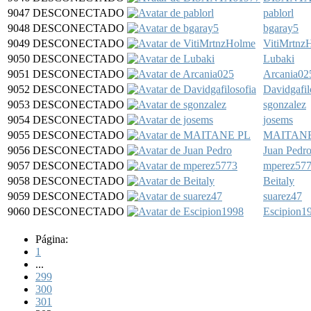
9047
DESCONECTADO
pablorl
9048
DESCONECTADO
bgaray5
9049
DESCONECTADO
VitiMrtnz
9050
DESCONECTADO
Lubaki
9051
DESCONECTADO
Arcania02
9052
DESCONECTADO
Davidgafil
9053
DESCONECTADO
sgonzalez
9054
DESCONECTADO
josems
9055
DESCONECTADO
MAITANE
9056
DESCONECTADO
Juan Pedr
9057
DESCONECTADO
mperez57
9058
DESCONECTADO
Beitaly
9059
DESCONECTADO
suarez47
9060
DESCONECTADO
Escipion1
Página:
1
...
299
300
301