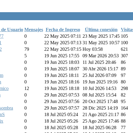
de Usuario
Mensajes
Fecha de Ingreso
Última conexión
Visita
77
0
22 May 2025 07:11
23 May 2025 17:45
105
1
0
22 May 2025 07:13
31 May 2025 10:57
100
2
79
22 May 2025 07:15
Hoy 03:58
621
5
19 Jun 2025 17:55
09 Mar 2026 20:53
307
0
19 Jun 2025 18:03
11 Jul 2025 20:46
86
0
19 Jun 2025 18:07
30 Abr 2026 15:17
89
em
0
19 Jun 2025 18:11
25 Jul 2026 07:09
97
n
0
19 Jun 2025 18:16
19 Jun 2025 19:16
80
omico
12
19 Jun 2025 18:18
10 Jul 2026 14:53
298
n
0
29 Jun 2025 07:53
08 Jul 2025 15:54
82
0
29 Jun 2025 07:56
20 Oct 2025 17:48
95
sombra
0
29 Jun 2025 07:57
28 Dic 2025 14:19
164
nS
0
18 Jul 2025 05:24
21 Ago 2025 21:17
86
ix
0
18 Jul 2025 05:26
25 Ago 2025 17:46
88
0
18 Jul 2025 05:28
18 Jul 2025 06:28
77