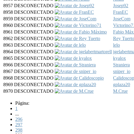
8957
DESCONECTADO
Josep92
8958
DESCONECTADO
FranEC
8959
DESCONECTADO
JoseCom
8960
DESCONECTADO
Victorino7
8961
DESCONECTADO
Fabio Máx
8962
DESCONECTADO
Rey Tuert
8963
DESCONECTADO
lelo
8964
DESCONECTADO
jgelabertma
8965
DESCONECTADO
kyalox
8966
DESCONECTADO
Straniera
8967
DESCONECTADO
sniper_io
8968
DESCONECTADO
Calidoscop
8969
DESCONECTADO
gplaza20
8970
DESCONECTADO
M.Crue
Página:
1
...
296
297
298