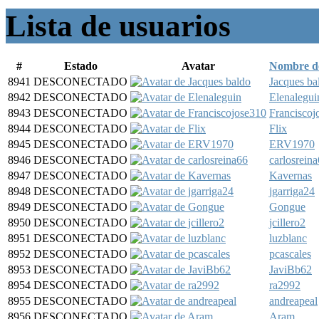
Lista de usuarios
#
Estado
Avatar
Nombre d
8941
DESCONECTADO
Jacques ba
8942
DESCONECTADO
Elenalegui
8943
DESCONECTADO
Franciscoj
8944
DESCONECTADO
Flix
8945
DESCONECTADO
ERV1970
8946
DESCONECTADO
carlosrein
8947
DESCONECTADO
Kavernas
8948
DESCONECTADO
jgarriga24
8949
DESCONECTADO
Gongue
8950
DESCONECTADO
jcillero2
8951
DESCONECTADO
luzblanc
8952
DESCONECTADO
pcascales
8953
DESCONECTADO
JaviBb62
8954
DESCONECTADO
ra2992
8955
DESCONECTADO
andreapeal
8956
DESCONECTADO
Aram