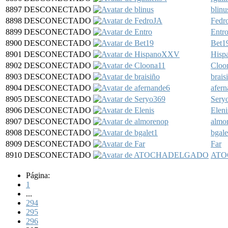
8897
DESCONECTADO
blinu
8898
DESCONECTADO
Fedr
8899
DESCONECTADO
Entr
8900
DESCONECTADO
Bet1
8901
DESCONECTADO
His
8902
DESCONECTADO
Cloo
8903
DESCONECTADO
brais
8904
DESCONECTADO
afer
8905
DESCONECTADO
Sery
8906
DESCONECTADO
Eleni
8907
DESCONECTADO
almo
8908
DESCONECTADO
bgale
8909
DESCONECTADO
Far
8910
DESCONECTADO
ATO
Página:
1
...
294
295
296