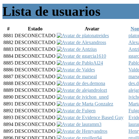
Lista de usuarios
#
Estado
Avatar
Nom
8881
DESCONECTADO
plato
8882
DESCONECTADO
Alex
8883
DESCONECTADO
Antz
8884
DESCONECTADO
ggar
8885
DESCONECTADO
Pabl
8886
DESCONECTADO
Vald
8887
DESCONECTADO
mars
8888
DESCONECTADO
des.
8889
DESCONECTADO
aleja
8890
DESCONECTADO
ivic
8891
DESCONECTADO
Mart
8892
DESCONECTADO
Fulg
8893
DESCONECTADO
Evid
8894
DESCONECTADO
laur
8895
DESCONECTADO
Henr
8896
DESCONECTADO
rguil