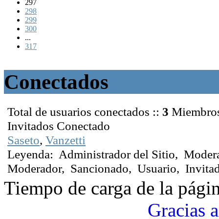
297
298
299
300
...
317
Conectados
Total de usuarios conectados ::
3
Miembro
Invitados Conectado
Saseto
,
Vanzetti
Leyenda:
Administrador del Sitio
,
Modera
Moderador
,
Sancionado
,
Usuario
,
Invita
Tiempo de carga de la pági
Gracias a