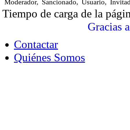
Moderador
,
Sancionado
,
Usuario
,
Invita
Tiempo de carga de la pági
Gracias a
Contactar
Quiénes Somos