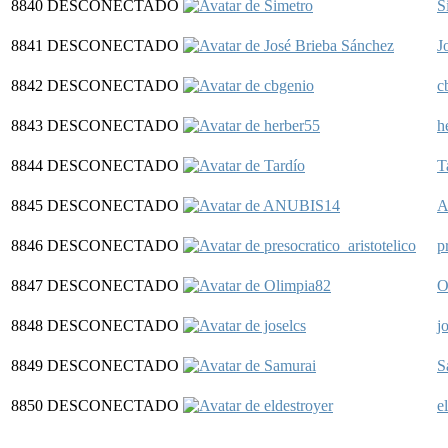
8840
DESCONECTADO
S
8841
DESCONECTADO
J
8842
DESCONECTADO
c
8843
DESCONECTADO
h
8844
DESCONECTADO
T
8845
DESCONECTADO
A
8846
DESCONECTADO
p
8847
DESCONECTADO
O
8848
DESCONECTADO
j
8849
DESCONECTADO
S
8850
DESCONECTADO
e