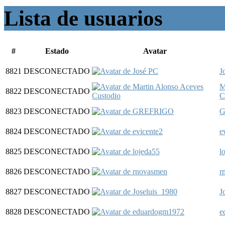
Lista de usuarios
#
Estado
Avatar
8821
DESCONECTADO
J
M
8822
DESCONECTADO
C
8823
DESCONECTADO
G
8824
DESCONECTADO
e
8825
DESCONECTADO
l
8826
DESCONECTADO
r
8827
DESCONECTADO
J
8828
DESCONECTADO
e