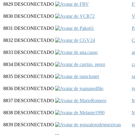
8829
DESCONECTADO
F
8830
DESCONECTADO
V
8831
DESCONECTADO
P
8832
DESCONECTADO
C
8833
DESCONECTADO
a
8834
DESCONECTADO
c
8835
DESCONECTADO
r
8836
DESCONECTADO
j
8837
DESCONECTADO
M
8838
DESCONECTADO
M
8839
DESCONECTADO
g