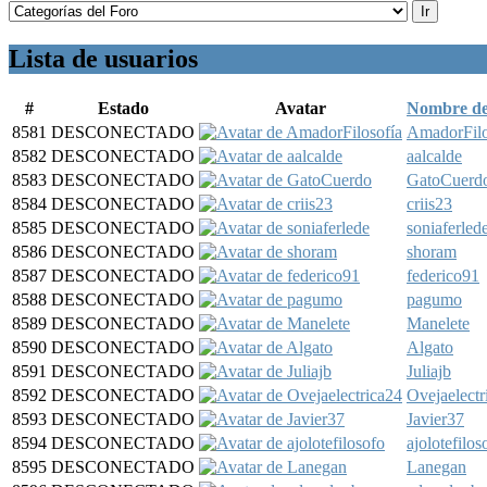
Lista de usuarios
#
Estado
Avatar
Nombre de
8581
DESCONECTADO
AmadorFilo
8582
DESCONECTADO
aalcalde
8583
DESCONECTADO
GatoCuerd
8584
DESCONECTADO
criis23
8585
DESCONECTADO
soniaferled
8586
DESCONECTADO
shoram
8587
DESCONECTADO
federico91
8588
DESCONECTADO
pagumo
8589
DESCONECTADO
Manelete
8590
DESCONECTADO
Algato
8591
DESCONECTADO
Juliajb
8592
DESCONECTADO
Ovejaelectr
8593
DESCONECTADO
Javier37
8594
DESCONECTADO
ajolotefilos
8595
DESCONECTADO
Lanegan