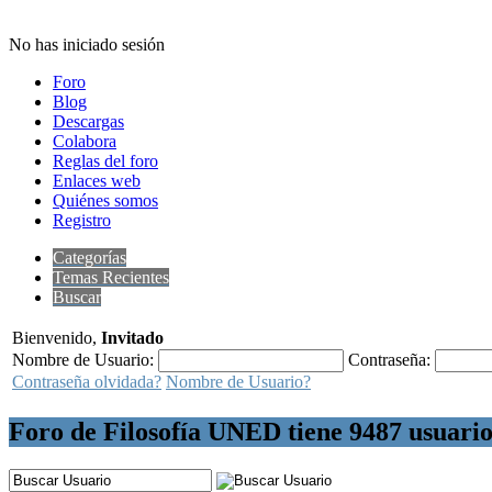
No has iniciado sesión
Foro
Blog
Descargas
Colabora
Reglas del foro
Enlaces web
Quiénes somos
Registro
Categorías
Temas Recientes
Buscar
Bienvenido,
Invitado
Nombre de Usuario:
Contraseña:
Contraseña olvidada?
Nombre de Usuario?
Foro de Filosofía UNED tiene
9487
usuario