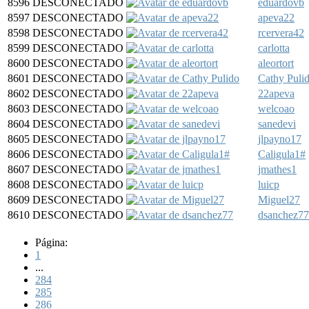
8596
DESCONECTADO
eduardovb
8597
DESCONECTADO
apeva22
8598
DESCONECTADO
rcervera42
8599
DESCONECTADO
carlotta
8600
DESCONECTADO
aleortort
8601
DESCONECTADO
Cathy Puli
8602
DESCONECTADO
22apeva
8603
DESCONECTADO
welcoao
8604
DESCONECTADO
sanedevi
8605
DESCONECTADO
jlpayno17
8606
DESCONECTADO
Caligula1#
8607
DESCONECTADO
jmathes1
8608
DESCONECTADO
luicp
8609
DESCONECTADO
Miguel27
8610
DESCONECTADO
dsanchez77
Página:
1
...
284
285
286