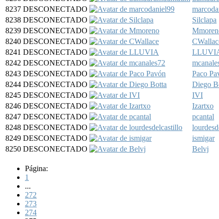
8237
DESCONECTADO
marcoda
8238
DESCONECTADO
Silclapa
8239
DESCONECTADO
Mmoren
8240
DESCONECTADO
CWallac
8241
DESCONECTADO
LLUVI
8242
DESCONECTADO
mcanale
8243
DESCONECTADO
Paco Pa
8244
DESCONECTADO
Diego B
8245
DESCONECTADO
IVI
8246
DESCONECTADO
Izartxo
8247
DESCONECTADO
pcantal
8248
DESCONECTADO
lourdesde
8249
DESCONECTADO
ismigar
8250
DESCONECTADO
Belvj
Página:
1
...
272
273
274