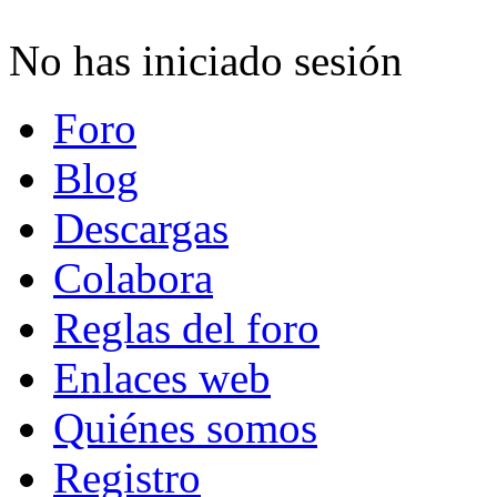
No has iniciado sesión
Foro
Blog
Descargas
Colabora
Reglas del foro
Enlaces web
Quiénes somos
Registro