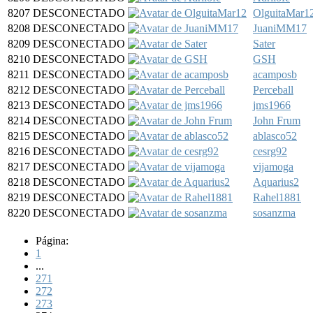
8207
DESCONECTADO
OlguitaMar1
8208
DESCONECTADO
JuaniMM17
8209
DESCONECTADO
Sater
8210
DESCONECTADO
GSH
8211
DESCONECTADO
acamposb
8212
DESCONECTADO
Perceball
8213
DESCONECTADO
jms1966
8214
DESCONECTADO
John Frum
8215
DESCONECTADO
ablasco52
8216
DESCONECTADO
cesrg92
8217
DESCONECTADO
vijamoga
8218
DESCONECTADO
Aquarius2
8219
DESCONECTADO
Rahel1881
8220
DESCONECTADO
sosanzma
Página:
1
...
271
272
273