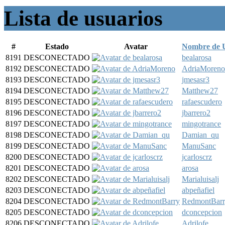
Lista de usuarios
#
Estado
Avatar
Nombre de 
8191
DESCONECTADO
bealarosa
8192
DESCONECTADO
AdriaMoreno
8193
DESCONECTADO
jmesasr3
8194
DESCONECTADO
Matthew27
8195
DESCONECTADO
rafaescudero
8196
DESCONECTADO
jbarrero2
8197
DESCONECTADO
mingotrance
8198
DESCONECTADO
Damian_qu
8199
DESCONECTADO
ManuSanc
8200
DESCONECTADO
jcarloscrz
8201
DESCONECTADO
arosa
8202
DESCONECTADO
Marialuisalj
8203
DESCONECTADO
abpeñafiel
8204
DESCONECTADO
RedmontBar
8205
DESCONECTADO
dconcepcion
8206
DESCONECTADO
Adrilofe