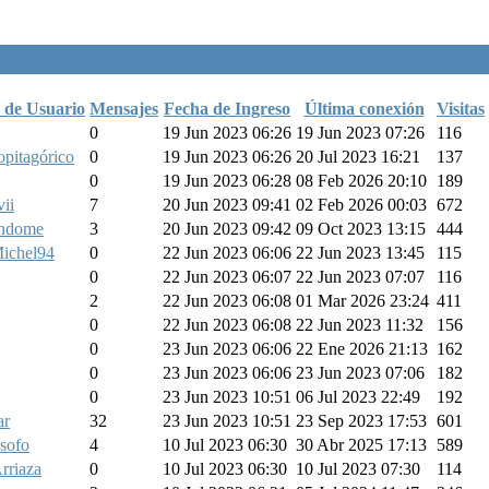
de Usuario
Mensajes
Fecha de Ingreso
Última conexión
Visitas
0
19 Jun 2023 06:26
19 Jun 2023 07:26
116
pitagórico
0
19 Jun 2023 06:26
20 Jul 2023 16:21
137
0
19 Jun 2023 06:28
08 Feb 2026 20:10
189
ii
7
20 Jun 2023 09:41
02 Feb 2026 00:03
672
ndome
3
20 Jun 2023 09:42
09 Oct 2023 13:15
444
ichel94
0
22 Jun 2023 06:06
22 Jun 2023 13:45
115
0
22 Jun 2023 06:07
22 Jun 2023 07:07
116
2
22 Jun 2023 06:08
01 Mar 2026 23:24
411
0
22 Jun 2023 06:08
22 Jun 2023 11:32
156
0
23 Jun 2023 06:06
22 Ene 2026 21:13
162
0
23 Jun 2023 06:06
23 Jun 2023 07:06
182
0
23 Jun 2023 10:51
06 Jul 2023 22:49
192
ar
32
23 Jun 2023 10:51
23 Sep 2023 17:53
601
sofo
4
10 Jul 2023 06:30
30 Abr 2025 17:13
589
Arriaza
0
10 Jul 2023 06:30
10 Jul 2023 07:30
114