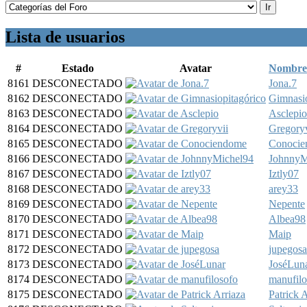
Lista de usuarios
#
Estado
Avatar
Nombre 
8161
DESCONECTADO
Jona.7
8162
DESCONECTADO
Gimnasio
8163
DESCONECTADO
Asclepio
8164
DESCONECTADO
Gregoryv
8165
DESCONECTADO
Conocie
8166
DESCONECTADO
JohnnyM
8167
DESCONECTADO
Iztly07
8168
DESCONECTADO
arey33
8169
DESCONECTADO
Nepente
8170
DESCONECTADO
Albea98
8171
DESCONECTADO
Maip
8172
DESCONECTADO
jupegosa
8173
DESCONECTADO
JoséLun
8174
DESCONECTADO
manufilo
8175
DESCONECTADO
Patrick 