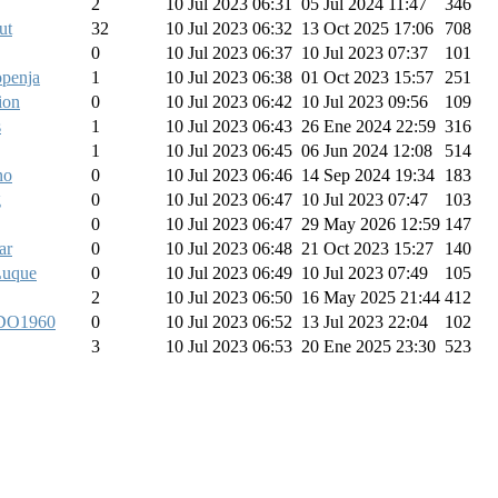
2
10 Jul 2023 06:31
05 Jul 2024 11:47
346
ut
32
10 Jul 2023 06:32
13 Oct 2025 17:06
708
0
10 Jul 2023 06:37
10 Jul 2023 07:37
101
openja
1
10 Jul 2023 06:38
01 Oct 2023 15:57
251
ion
0
10 Jul 2023 06:42
10 Jul 2023 09:56
109
s
1
10 Jul 2023 06:43
26 Ene 2024 22:59
316
1
10 Jul 2023 06:45
06 Jun 2024 12:08
514
no
0
10 Jul 2023 06:46
14 Sep 2024 19:34
183
g
0
10 Jul 2023 06:47
10 Jul 2023 07:47
103
0
10 Jul 2023 06:47
29 May 2026 12:59
147
ar
0
10 Jul 2023 06:48
21 Oct 2023 15:27
140
Luque
0
10 Jul 2023 06:49
10 Jul 2023 07:49
105
2
10 Jul 2023 06:50
16 May 2025 21:44
412
DO1960
0
10 Jul 2023 06:52
13 Jul 2023 22:04
102
3
10 Jul 2023 06:53
20 Ene 2025 23:30
523