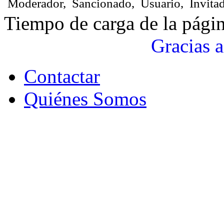
Moderador
,
Sancionado
,
Usuario
,
Invita
Tiempo de carga de la pági
Gracias a
Contactar
Quiénes Somos