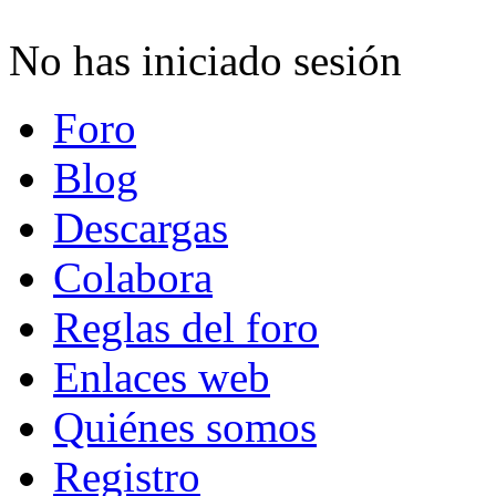
No has iniciado sesión
Foro
Blog
Descargas
Colabora
Reglas del foro
Enlaces web
Quiénes somos
Registro