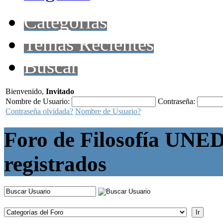
Categorías
Temas Recientes
Buscar
Bienvenido,
Invitado
Nombre de Usuario:
Contraseña:
Contraseña olvidada?
Nombre de Usuario?
Foro de Filosofía UNED
registrados