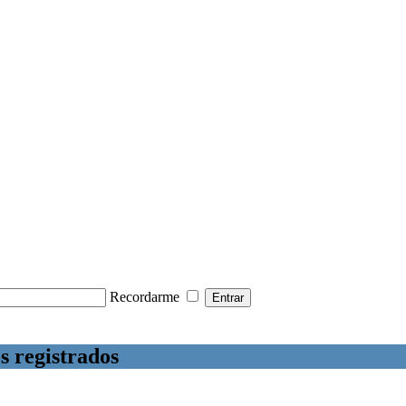
Recordarme
s registrados