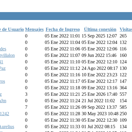
 de Usuario
Mensajes
Fecha de Ingreso
Última conexión
Visita
0
05 Ene 2022 11:01
15 Sep 2025 12:07
265
0
05 Ene 2022 11:04
05 Ene 2022 12:04
132
ides
0
05 Ene 2022 11:06
05 Ene 2022 12:06
116
villalon
0
05 Ene 2022 11:07
09 Jun 2022 15:46
160
41
0
05 Ene 2022 11:10
05 Ene 2022 12:10
124
Paz
0
05 Ene 2022 11:12
24 Ago 2022 08:17
130
0
05 Ene 2022 11:16
10 Ene 2022 23:23
122
ros
0
05 Ene 2022 11:17
05 Ene 2022 12:17
147
0
05 Ene 2022 11:18
09 Ene 2022 13:16
364
ez
3
05 Ene 2022 11:21
25 Ene 2026 17:40
557
aJm
0
05 Ene 2022 11:24
21 Jul 2022 11:02
154
7
05 Ene 2022 11:26
09 Sep 2022 13:37
585
e1242
0
05 Ene 2022 11:28
30 May 2023 10:48
250
0
05 Ene 2022 11:30
05 Ene 2022 12:30
109
urelius
0
05 Ene 2022 11:33
01 Jul 2022 08:15
134