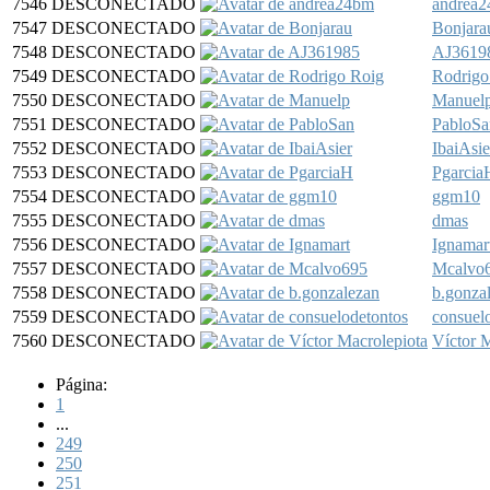
7546
DESCONECTADO
andrea
7547
DESCONECTADO
Bonjara
7548
DESCONECTADO
AJ3619
7549
DESCONECTADO
Rodrigo
7550
DESCONECTADO
Manuel
7551
DESCONECTADO
PabloSa
7552
DESCONECTADO
IbaiAsie
7553
DESCONECTADO
Pgarcia
7554
DESCONECTADO
ggm10
7555
DESCONECTADO
dmas
7556
DESCONECTADO
Ignamar
7557
DESCONECTADO
Mcalvo
7558
DESCONECTADO
b.gonza
7559
DESCONECTADO
consuel
7560
DESCONECTADO
Víctor 
Página:
1
...
249
250
251