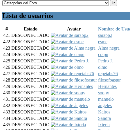
Lista de usuarios
#
Estado
Avatar
Nombre de Usu
421
DESCONECTADO
sarabp2
422
DESCONECTADO
esme
423
DESCONECTADO
Alma negra
424
DESCONECTADO
crapu
425
DESCONECTADO
Pedro J.
426
DESCONECTADO
olmo
427
DESCONECTADO
repetabs76
428
DESCONECTADO
filosofoastur
429
DESCONECTADO
Hernantes
430
DESCONECTADO
soopy
431
DESCONECTADO
manuelo
432
DESCONECTADO
ángeles
433
DESCONECTADO
Kairos
434
DESCONECTADO
Sandra
435
DESCONECTADO
Ixteria