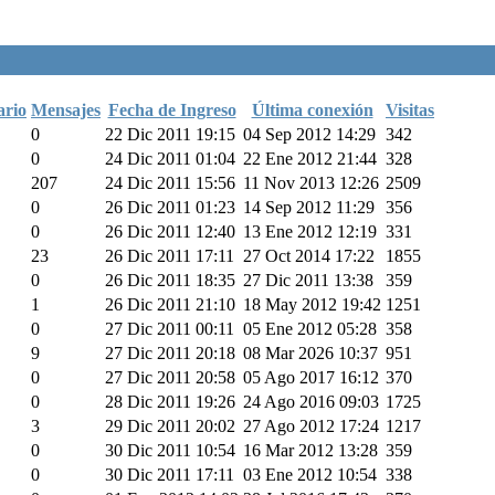
ario
Mensajes
Fecha de Ingreso
Última conexión
Visitas
0
22 Dic 2011 19:15
04 Sep 2012 14:29
342
0
24 Dic 2011 01:04
22 Ene 2012 21:44
328
207
24 Dic 2011 15:56
11 Nov 2013 12:26
2509
0
26 Dic 2011 01:23
14 Sep 2012 11:29
356
0
26 Dic 2011 12:40
13 Ene 2012 12:19
331
23
26 Dic 2011 17:11
27 Oct 2014 17:22
1855
0
26 Dic 2011 18:35
27 Dic 2011 13:38
359
1
26 Dic 2011 21:10
18 May 2012 19:42
1251
0
27 Dic 2011 00:11
05 Ene 2012 05:28
358
9
27 Dic 2011 20:18
08 Mar 2026 10:37
951
0
27 Dic 2011 20:58
05 Ago 2017 16:12
370
0
28 Dic 2011 19:26
24 Ago 2016 09:03
1725
3
29 Dic 2011 20:02
27 Ago 2012 17:24
1217
0
30 Dic 2011 10:54
16 Mar 2012 13:28
359
0
30 Dic 2011 17:11
03 Ene 2012 10:54
338