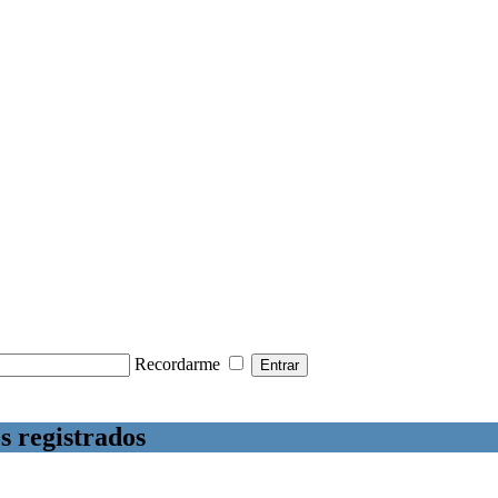
Recordarme
s registrados