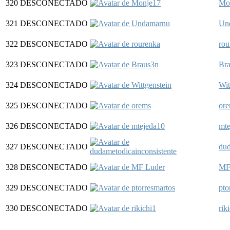
320
DESCONECTADO
Mo
321
DESCONECTADO
Un
322
DESCONECTADO
rou
323
DESCONECTADO
Br
324
DESCONECTADO
Wit
325
DESCONECTADO
or
326
DESCONECTADO
mte
327
DESCONECTADO
dud
328
DESCONECTADO
MF
329
DESCONECTADO
pto
330
DESCONECTADO
rik