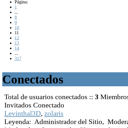
Página:
1
...
8
9
10
11
12
13
14
...
317
Conectados
Total de usuarios conectados ::
3
Miembro
Invitados Conectado
Levinthal3D
,
zolaris
Leyenda:
Administrador del Sitio
,
Modera