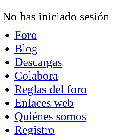
No has iniciado sesión
Foro
Blog
Descargas
Colabora
Reglas del foro
Enlaces web
Quiénes somos
Registro