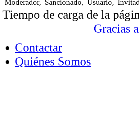
Moderador
,
Sancionado
,
Usuario
,
Invita
Tiempo de carga de la pági
Gracias a
Contactar
Quiénes Somos