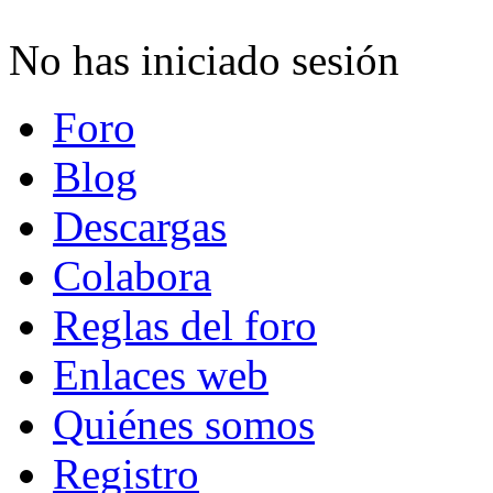
No has iniciado sesión
Foro
Blog
Descargas
Colabora
Reglas del foro
Enlaces web
Quiénes somos
Registro