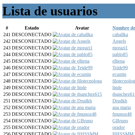
Lista de usuarios
#
Estado
Avatar
Nombre de
241
DESCONECTADO
caballka
242
DESCONECTADO
Angels
243
DESCONECTADO
morazi1
244
DESCONECTADO
pablo85
245
DESCONECTADO
elhena
246
DESCONECTADO
Teide99
247
DESCONECTADO
ecuntin
248
DESCONECTADO
filotecnolo
249
DESCONECTADO
linde
250
DESCONECTADO
dsanchez61
251
DESCONECTADO
Drudkh
252
DESCONECTADO
ana maria
253
DESCONECTADO
fmunoz48
254
DESCONECTADO
GBruno
255
DESCONECTADO
orador
256
DESCONECTADO
HHSSMM