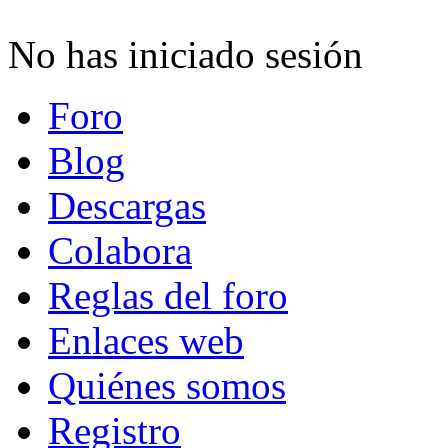
No has iniciado sesión
Foro
Blog
Descargas
Colabora
Reglas del foro
Enlaces web
Quiénes somos
Registro