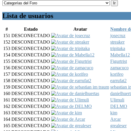
Lista de usuarios
#
Estado
Avatar
Nombre de
151
DESCONECTADO
josecruz
152
DESCONECTADO
streaker
153
DESCONECTADO
tripitaka
154
DESCONECTADO
Mabella12
155
DESCONECTADO
Figurtrist
156
DESCONECTADO
zamacuco
157
DESCONECTADO
korifeo
158
DESCONECTADO
earrufat2
159
DESCONECTADO
sebastian 
160
DESCONECTADO
danielhuert
161
DESCONECTADO
Ulimuli
162
DESCONECTADO
DELMO
163
DESCONECTADO
kim
164
DESCONECTADO
Arcar
165
DESCONECTADO
grealeser