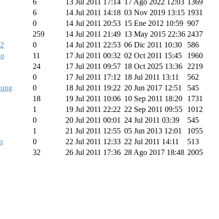
6
13 Jul 2011 17:14
17 Ago 2022 12:03
1369
6
14 Jul 2011 14:18
03 Nov 2019 13:15
1931
0
14 Jul 2011 20:53
15 Ene 2012 10:59
907
259
14 Jul 2011 21:49
13 May 2015 22:36
2437
12
0
14 Jul 2011 22:53
06 Dic 2011 10:30
586
no
11
17 Jul 2011 00:32
02 Oct 2011 15:45
1960
24
17 Jul 2011 09:57
18 Oct 2025 13:36
2219
0
17 Jul 2011 17:12
18 Jul 2011 13:11
562
lung
0
18 Jul 2011 19:22
20 Jun 2017 12:51
545
18
19 Jul 2011 10:06
10 Sep 2011 18:20
1731
1
19 Jul 2011 22:22
22 Sep 2011 09:55
1012
0
20 Jul 2011 00:01
24 Jul 2011 03:39
545
1
21 Jul 2011 12:55
05 Jun 2013 12:01
1055
n
0
22 Jul 2011 12:33
22 Jul 2011 14:11
513
32
26 Jul 2011 17:36
28 Ago 2017 18:48
2005