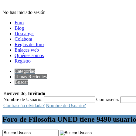
No has iniciado sesión
Foro
Blog
Descargas
Colabora
Reglas del foro
Enlaces web
Quiénes somos
Registro
Categorías
Temas Recientes
Buscar
Bienvenido,
Invitado
Nombre de Usuario:
Contraseña:
Contraseña olvidada?
Nombre de Usuario?
Foro de Filosofía UNED tiene
9490
usuario