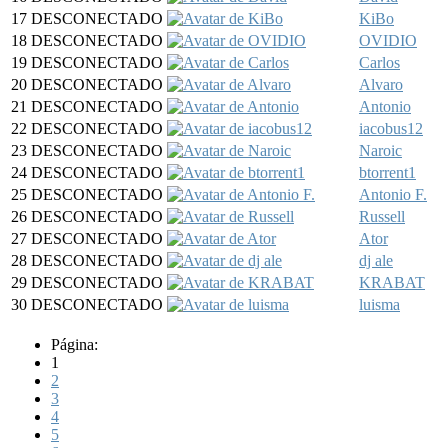
17
DESCONECTADO
KiBo
18
DESCONECTADO
OVIDIO
19
DESCONECTADO
Carlos
20
DESCONECTADO
Alvaro
21
DESCONECTADO
Antonio
22
DESCONECTADO
iacobus12
23
DESCONECTADO
Naroic
24
DESCONECTADO
btorrent1
25
DESCONECTADO
Antonio F.
26
DESCONECTADO
Russell
27
DESCONECTADO
Ator
28
DESCONECTADO
dj ale
29
DESCONECTADO
KRABAT
30
DESCONECTADO
luisma
Página:
1
2
3
4
5