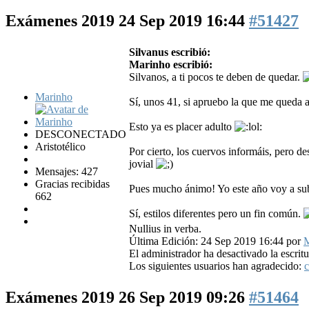
Exámenes 2019
24 Sep 2019 16:44
#51427
Silvanus escribió:
Marinho escribió:
Silvanos, a ti pocos te deben de quedar.
Marinho
Sí, unos 41, si apruebo la que me queda 
Esto ya es placer adulto
DESCONECTADO
Aristotélico
Por cierto, los cuervos informáis, pero de
jovial
Mensajes: 427
Gracias recibidas
Pues mucho ánimo! Yo este año voy a subi
662
Sí, estilos diferentes pero un fin común.
Nullius in verba.
Última Edición: 24 Sep 2019 16:44 por
M
El administrador ha desactivado la escritu
Los siguientes usuarios han agradecido:
c
Exámenes 2019
26 Sep 2019 09:26
#51464