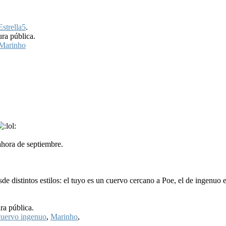
Estrella5
.
ura pública.
Marinho
ahora de septiembre.
sde distintos estilos: el tuyo es un cuervo cercano a Poe, el de ingenuo 
ra pública.
cuervo ingenuo
,
Marinho
,