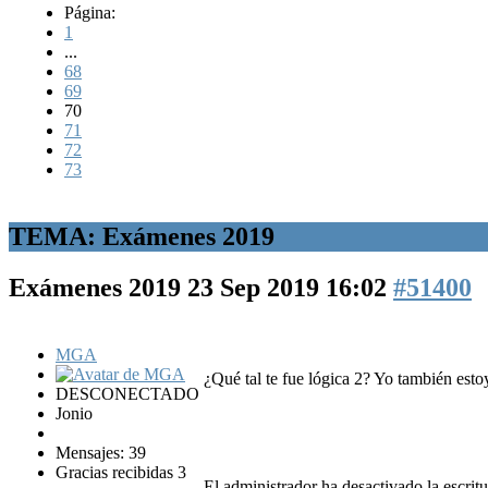
Página:
1
...
68
69
70
71
72
73
TEMA: Exámenes 2019
Exámenes 2019
23 Sep 2019 16:02
#51400
MGA
¿Qué tal te fue lógica 2? Yo también es
DESCONECTADO
Jonio
Mensajes: 39
Gracias recibidas 3
El administrador ha desactivado la escritu