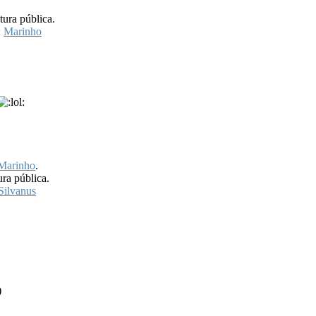
tura pública.
:
Marinho
Marinho
.
ura pública.
Silvanus