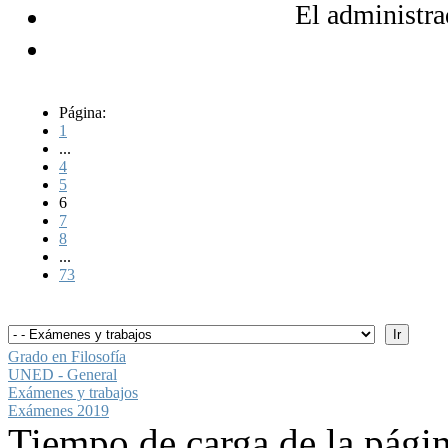
El administra
Página:
1
...
4
5
6
7
8
...
73
Grado en Filosofía
UNED - General
Exámenes y trabajos
Exámenes 2019
Tiempo de carga de la pági