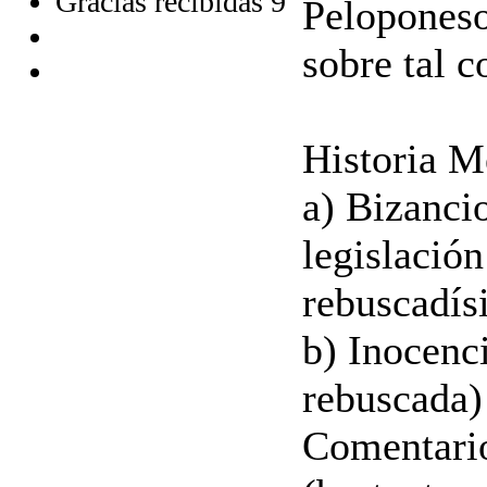
Gracias recibidas 9
Peloponeso,
sobre tal c
Historia M
a) Bizancio
legislació
rebuscadís
b) Inocenci
rebuscada)
Comentario