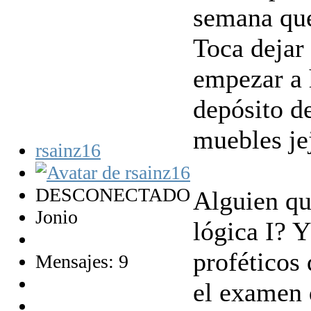
semana que
Toca dejar
empezar a 
depósito de
muebles je
rsainz16
DESCONECTADO
Alguien qu
Jonio
lógica I? 
proféticos 
Mensajes: 9
el examen d