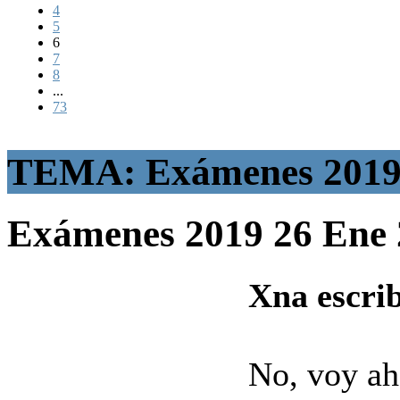
4
5
6
7
8
...
73
TEMA: Exámenes 201
Exámenes 2019
26 Ene
Xna escrib
No, voy ah