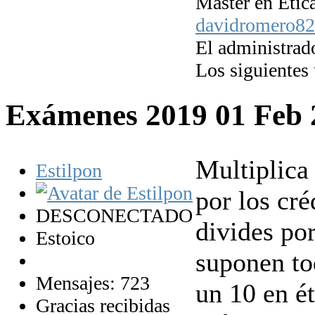
Máster en Étic
davidromero8
El administrado
Los siguientes
Exámenes 2019
01 Feb
Multiplica
Estilpon
por los cr
DESCONECTADO
divides po
Estoico
suponen tod
Mensajes: 723
un 10 en é
Gracias recibidas