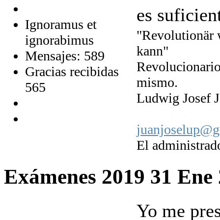
es suficien
Ignoramus et
"Revolutionär w
ignorabimus
kann"
Mensajes: 589
Revolucionario
Gracias recibidas
mismo.
565
Ludwig Josef J
juanjoselup@g
El administrado
Exámenes 2019
31 Ene
Yo me pres