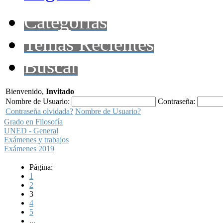
Categorías
Temas Recientes
Buscar
Bienvenido,
Invitado
Nombre de Usuario:
Contraseña:
Contraseña olvidada?
Nombre de Usuario?
Grado en Filosofía
UNED - General
Exámenes y trabajos
Exámenes 2019
Página:
1
2
3
4
5
...