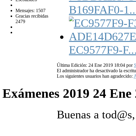
B169FAF0-1..
Mensajes: 1507
Gracias recibidas
2479
EC9577F9-F..
Última Edición: 24 Ene 2019 18:04 por
S
El administrador ha desactivado la escritu
Los siguientes usuarios han agradecido:
A
Exámenes 2019
24 Ene
Buenas a tod@s,