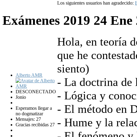
Los siguientes usuarios han agradecido:
E
Exámenes 2019
24 Ene
Hola, en teoría 
que he contestad
siento)
Alberto AMR
- La doctrina de 
DESCONECTADO
- Lógica y conoc
Jonio
- El método en D
Esperamos llegar a
no dogmatizar
- Hume y la rela
Mensajes: 27
Gracias recibidas 27
- El fenómeno y 