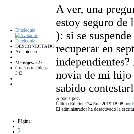
A ver, una pregu
estoy seguro de l
Entelequia
): si se suspend
recuperar en sep
DESCONECTADO
Aristotélico
independientes?
Mensajes: 327
Gracias recibidas
novia de mi hijo 
343
sabido contestar
A poc a poc.
Última Edición: 24 Ene 2019 18:08 por
E
El administrador ha desactivado la escritu
Página:
1
2