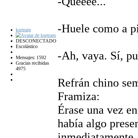
-Quéeee...
-Huele como a pi
ksetram
DESCONECTADO
Escolástico
-Ah, vaya. Sí, pu
Mensajes: 1592
Gracias recibidas
4975
Refrán chino sem
Framiza:
Érase una vez en
había algo presen
inmediatamente, 