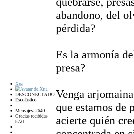
quebrarse, presa
abandono, del ol
pérdida?
Es la armonía de
presa?
Xna
Venga arjomaina
DESCONECTADO
Escolástico
que estamos de p
Mensajes: 2640
Gracias recibidas
acierte quién cr
8721
concentrada en s