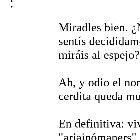
Miradles bien. ¿
sentís decididam
miráis al espejo?
Ah, y odio el no
cerdita queda mu
En definitiva: vi
"arjainómaners".