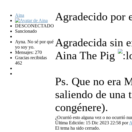
Agradecido por er
Aina
DESCONECTADO
Sancionado
Agradecida sin e
Ayna. No sé por qué
yo soy yo.
Aina The Pig
Mensajes: 270
Gracias recibidas
462
Ps. Que no era Mi
saliendo de una t
congénere).
¿Ocurrió esto alguna vez o no ocurrió nu
Última Edición: 15 Dic 2023 22:58 por
A
El tema ha sido cerrado.