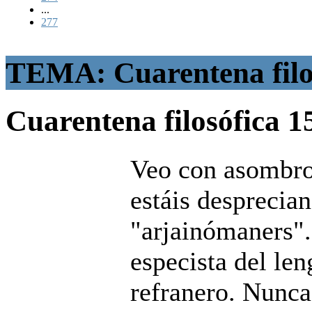
...
277
TEMA: Cuarentena filo
Cuarentena filosófica
1
Veo con asombro
estáis desprecian
"arjainómaners".
especista del len
refranero. Nunca 