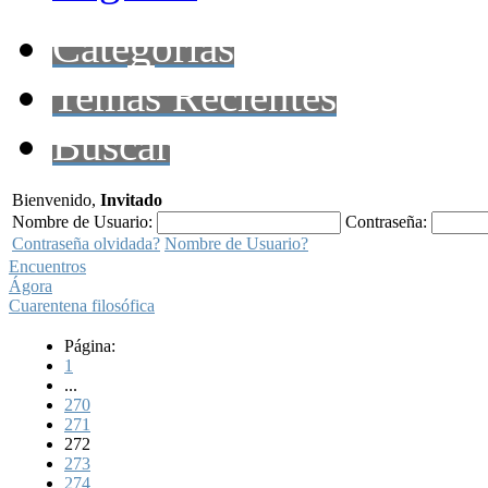
Categorías
Temas Recientes
Buscar
Bienvenido,
Invitado
Nombre de Usuario:
Contraseña:
Contraseña olvidada?
Nombre de Usuario?
Encuentros
Ágora
Cuarentena filosófica
Página:
1
...
270
271
272
273
274