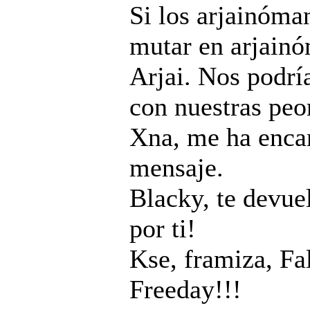
Si los arjainóm
mutar en arjainó
Arjai. Nos podrí
con nuestras peor
Xna, me ha enca
mensaje.
Blacky, te devue
por ti!
Kse, framiza, Fa
Freeday!!!