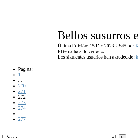
Bellos susurros e
Última Edición: 15 Dic 2023 23:45 por
X
El tema ha sido cerrado.
Los siguientes usuarios han agradecido:
k
Página:
1
...
270
271
272
273
274
...
277