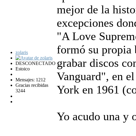
mejor de la histo
excepciones dond
"A Love Supreme
formó su propia 
zolaris
grabar discos co
DESCONECTADO
Estoico
Vanguard", en e
Mensajes: 1212
Gracias recibidas
York en 1961 (co
3244
Yo acudo una y o