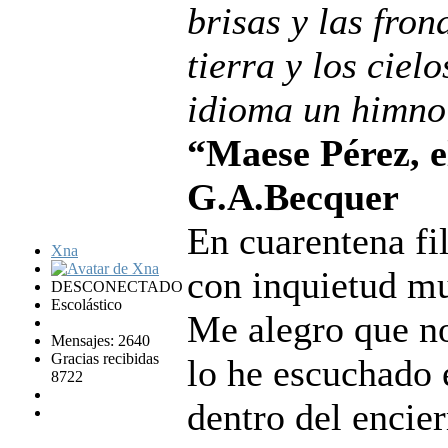
brisas y las fron
tierra y los ciel
idioma un himno 
“Maese Pérez, e
G.A.Becquer
En cuarentena fi
Xna
con inquietud mu
DESCONECTADO
Escolástico
Me alegro que no
Mensajes: 2640
Gracias recibidas
lo he escuchado 
8722
dentro del encier