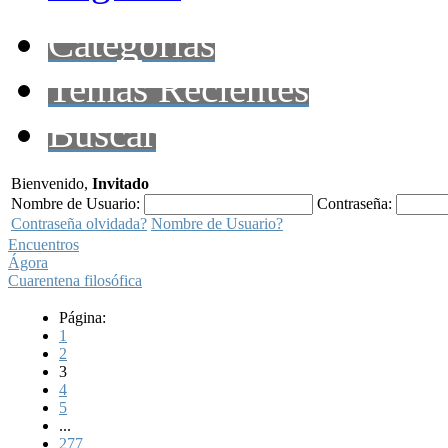
Categorías
Temas Recientes
Buscar
Bienvenido,
Invitado
Nombre de Usuario:
Contraseña:
Contraseña olvidada?
Nombre de Usuario?
Encuentros
Ágora
Cuarentena filosófica
Página:
1
2
3
4
5
...
277