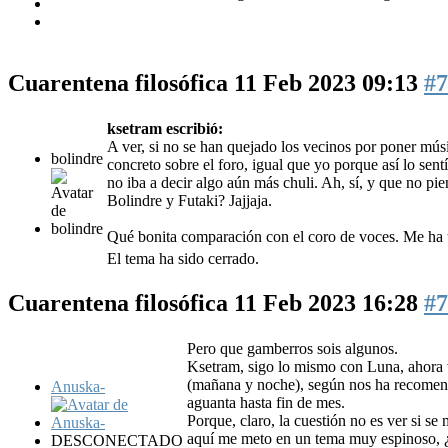
Cuarentena filosófica
11 Feb 2023 09:13
#7
ksetram escribió:
A ver, si no se han quejado los vecinos por poner músic
bolindre
concreto sobre el foro, igual que yo porque así lo sent
no iba a decir algo aún más chuli. Ah, sí, y que no pi
Bolindre y Futaki? Jajjaja.
Qué bonita comparación con el coro de voces. Me ha tra
El tema ha sido cerrado.
Cuarentena filosófica
11 Feb 2023 16:28
#7
Pero que gamberros sois algunos.
Ksetram, sigo lo mismo con Luna, ahora v
(mañana y noche), según nos ha recomenda
Anuska-
aguanta hasta fin de mes.
Porque, claro, la cuestión no es ver si se 
aquí me meto en un tema muy espinoso, ¿mi
DESCONECTADO