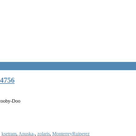
4756
Scooby-Doo
:
ksetram
,
Anuska-
,
zolaris
,
MonterreyRuiperez