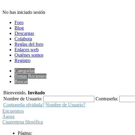
No has iniciado sesión
Foro
Blog
Descargas
Colabora
Reglas del foro
Enlaces web
Quiénes somos
Registro
Categorías
Temas Recientes
Buscar
Bienvenido,
Invitado
Nombre de Usuario:
Contraseña:
Contraseña olvidada?
Nombre de Usuario?
Encuentros
Ágora
Cuarentena filosófica
Página: