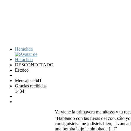
Heráclida
DESCONECTADO
Estoico
Mensajes: 641
Gracias recibidas
1434
Ya viene la primavera mamitasss y tu re
"Hablando con las fieras del zoo, sólo yo
consiguistéis: me jodistéis bien; la zanc
una bomba bajo la almohada [...]"