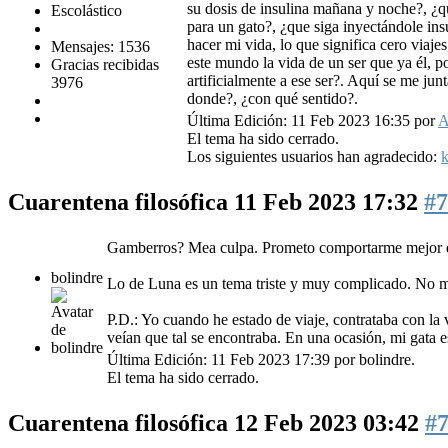
su dosis de insulina mañana y noche?, ¿qué
Escolástico
para un gato?, ¿que siga inyectándole ins
hacer mi vida, lo que significa cero viaj
Mensajes: 1536
este mundo la vida de un ser que ya él, po
Gracias recibidas
artificialmente a ese ser?. Aquí se me ju
3976
donde?, ¿con qué sentido?.
Última Edición: 11 Feb 2023 16:35 por
A
El tema ha sido cerrado.
Los siguientes usuarios han agradecido:
k
Cuarentena filosófica
11 Feb 2023 17:32
#7
Gamberros? Mea culpa. Prometo comportarme mejor d
bolindre
Lo de Luna es un tema triste y muy complicado. No me 
P.D.: Yo cuando he estado de viaje, contrataba con la 
veían que tal se encontraba. En una ocasión, mi gata e
Última Edición: 11 Feb 2023 17:39 por
bolindre
.
El tema ha sido cerrado.
Cuarentena filosófica
12 Feb 2023 03:42
#