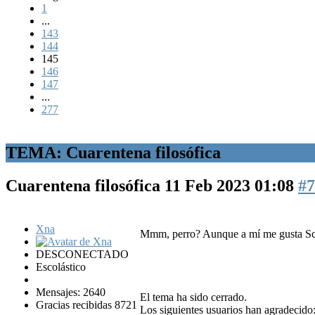
1
...
143
144
145
146
147
...
277
TEMA: Cuarentena filosófica
Cuarentena filosófica
11 Feb 2023 01:08
#7
Xna
Mmm, perro? Aunque a mí me gusta 
DESCONECTADO
Escolástico
Mensajes: 2640
El tema ha sido cerrado.
Gracias recibidas 8721
Los siguientes usuarios han agradecido