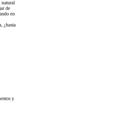
 natural
jar de
gando en
a, ¿hasta
mentos y