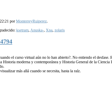
 22:21 por
MonterreyRuiperez
.
gradecido:
ksetram
,
Anuska-
,
Xna
,
zolaris
74794
uando el curso virtual aún no lo han abierto?. No entiendo el desfase. E
a Historia moderna y contemporánea y Historia General de la Ciencia I
do.
isualizar más allá cuando se necesita, hasta la raíz.