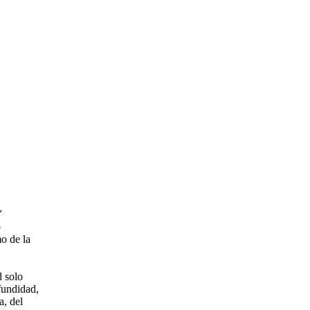
Y
o
o de la
d solo
fundidad,
a, del