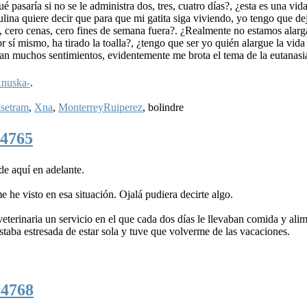
 pasaría si no se le administra dos, tres, cuatro días?, ¿esta es una vida
ulina quiere decir que para que mi gatita siga viviendo, yo tengo que de
es, cero cenas, cero fines de semana fuera?. ¿Realmente no estamos alar
r sí mismo, ha tirado la toalla?, ¿tengo que ser yo quién alargue la vida
ntan muchos sentimientos, evidentemente me brota el tema de la eutanasi
nuska-
.
setram
,
Xna
,
MonterreyRuiperez
,
bolindre
4765
e aquí en adelante.
he visto en esa situación. Ojalá pudiera decirte algo.
veterinaria un servicio en el que cada dos días le llevaban comida y ali
staba estresada de estar sola y tuve que volverme de las vacaciones.
74768