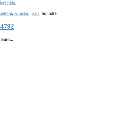
eráclida
.
setram
,
Anuska-
,
Xna
,
bolindre
74792
tauro...