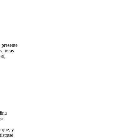
o presente
as horas
sí,
lina
si
orque, y
istrase