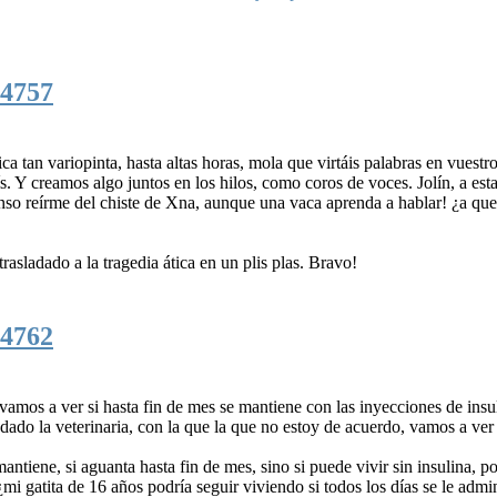
4757
a tan variopinta, hasta altas horas, mola que virtáis palabras en vuestr
ís. Y creamos algo juntos en los hilos, como coros de voces. Jolín, a est
enso reírme del chiste de Xna, aunque una vaca aprenda a hablar! ¿a que 
sladado a la tragedia ática en un plis plas. Bravo!
4762
amos a ver si hasta fin de mes se mantiene con las inyecciones de insu
do la veterinaria, con la que la que no estoy de acuerdo, vamos a ver 
mantiene, si aguanta hasta fin de mes, sino si puede vivir sin insulina, p
 gatita de 16 años podría seguir viviendo si todos los días se le admin