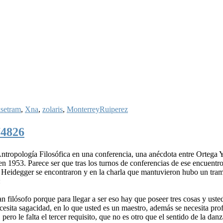
setram
,
Xna
,
zolaris
,
MonterreyRuiperez
74826
tropología Filosófica en una conferencia, una anécdota entre Ortega 
n 1953. Parece ser que tras los turnos de conferencias de ese encuentr
 Heidegger se encontraron y en la charla que mantuvieron hubo un tram
:
n filósofo porque para llegar a ser eso hay que poseer tres cosas y uste
ecesita sagacidad, en lo que usted es un maestro, además se necesita pro
ero le falta el tercer requisito, que no es otro que el sentido de la danz