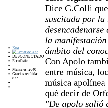
Dice G.Colli que
suscitada por la 
desencadenarse d
la manifestación 
Xna
ámbito del cono
DESCONECTADO
Con Apolo tambi
Escolástico
entre música, loc
Mensajes: 2640
Gracias recibidas
8721
música apolínea 
qué decir de Orf
"De apolo salió e