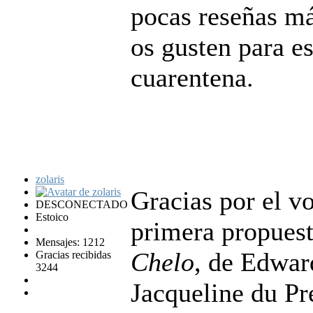
pocas reseñas m
os gusten para e
cuarentena.
zolaris
Gracias por el v
DESCONECTADO
Estoico
primera propuest
Mensajes: 1212
Chelo
, de Edward
Gracias recibidas
3244
Jacqueline du Pr