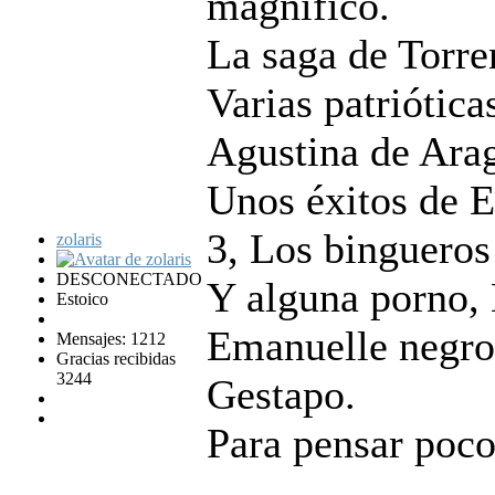
magnífico.
La saga de Torre
Varias patriótica
Agustina de Arag
Unos éxitos de E
3, Los bingueros
zolaris
DESCONECTADO
Y alguna porno, 
Estoico
Emanuelle negro 
Mensajes: 1212
Gracias recibidas
3244
Gestapo.
Para pensar poco