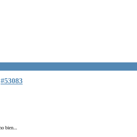
7
#53083
mo bien...