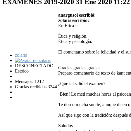
EXAMENES 2019-2020
31 Ene 2020 11:2
anargusol escribió:
zolaris escribió:
En Ética I:
Ética y religión.
Ética y psicología.
El comentario sobre la felicidad y el su
zolaris
DESCONECTADO
Gracias gracias gracias.
Estoico
Preparo comentario de texto de kant ent
Mensajes: 1212
¿Que tal salió el examen?
Gracias recibidas 3244
¡Bien! Le metí muchas horas al psicoaná
Te deseo mucha suerte, aunque dicen q
Así que sigo con la tradición: después d
Saludos