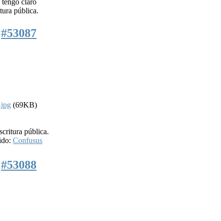
 tengo claro
tura pública.
5
#53087
jpg
(69KB)
scritura pública.
ido:
Confusus
5
#53088