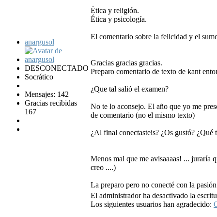
Ética y religión.
Ética y psicología.
El comentario sobre la felicidad y el sumo
anargusol
Gracias gracias gracias.
DESCONECTADO
Preparo comentario de texto de kant enton
Socrático
¿Que tal salió el examen?
Mensajes: 142
Gracias recibidas
No te lo aconsejo. El año que yo me presen
167
de comentario (no el mismo texto)
¿Al final conectasteis? ¿Os gustó? ¿Qué t
Menos mal que me avisaaaas! ... juraría q
creo ....)
La preparo pero no conecté con la pasión
El administrador ha desactivado la escritu
Los siguientes usuarios han agradecido:
C