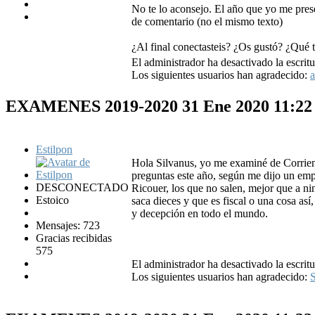
No te lo aconsejo. El año que yo me presen
de comentario (no el mismo texto)
¿Al final conectasteis? ¿Os gustó? ¿Qué t
El administrador ha desactivado la escritu
Los siguientes usuarios han agradecido:
a
EXAMENES 2019-2020
31 Ene 2020 11:2
Estilpon
Hola Silvanus, yo me examiné de Corrient
preguntas este año, según me dijo un em
DESCONECTADO
Ricouer, los que no salen, mejor que a n
Estoico
saca dieces y que es fiscal o una cosa as
y decepción en todo el mundo.
Mensajes: 723
Gracias recibidas
575
El administrador ha desactivado la escritu
Los siguientes usuarios han agradecido:
S