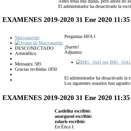
Antes tenía mis dudas, pero ahora no lo
El administrador ha desactivado la escri
EXAMENES 2019-2020
31 Ene 2020 11:3
Preguntas HFA I
Marcoaurelio
¡Suerte!
DESCONECTADO
Adjuntos:
Aristotélico
IMG_1641.
Mensajes: 585
Gracias recibidas 1850
El administrador ha desactivado la e
Los siguientes usuarios han agradec
EXAMENES 2019-2020
31 Ene 2020 11:3
Castlelita escribió:
anargusol escribió:
zolaris escribió:
En Ética I: