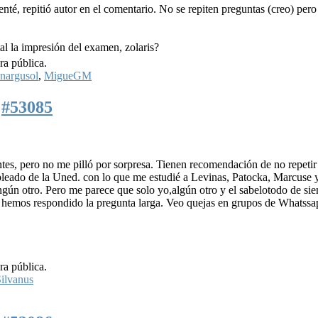
té, repitió autor en el comentario. No se repiten preguntas (creo) pero 
al la impresión del examen, zolaris?
ra pública.
nargusol
,
MigueGM
2
#53085
es, pero no me pilló por sorpresa. Tienen recomendación de no repetir
pleado de la Uned. con lo que me estudié a Levinas, Patocka, Marcuse 
ingún otro. Pero me parece que solo yo,algún otro y el sabelotodo de si
í, hemos respondido la pregunta larga. Veo quejas en grupos de Whatssa
ra pública.
ilvanus