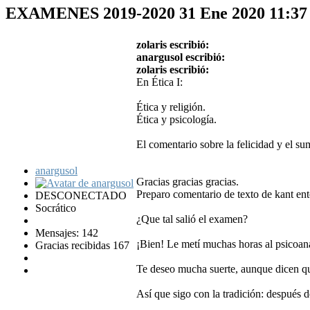
EXAMENES 2019-2020
31 Ene 2020 11:3
zolaris escribió:
anargusol escribió:
zolaris escribió:
En Ética I:
Ética y religión.
Ética y psicología.
El comentario sobre la felicidad y el su
anargusol
Gracias gracias gracias.
Preparo comentario de texto de kant ento
DESCONECTADO
Socrático
¿Que tal salió el examen?
Mensajes: 142
¡Bien! Le metí muchas horas al psicoaná
Gracias recibidas 167
Te deseo mucha suerte, aunque dicen qu
Así que sigo con la tradición: después d