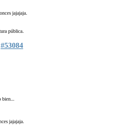
nces jajajaja.
tura pública.
7
#53084
 bien...
ces jajajaja.