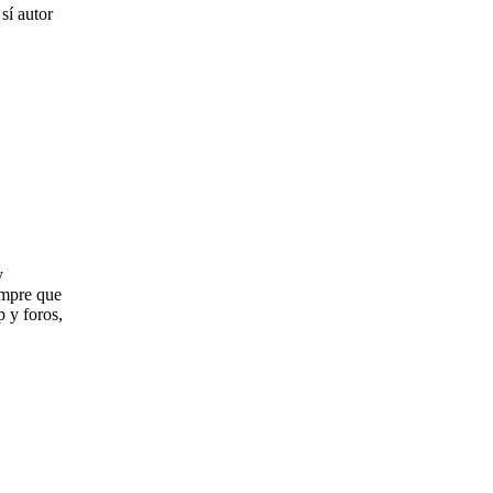
sí autor
y
empre que
p y foros,