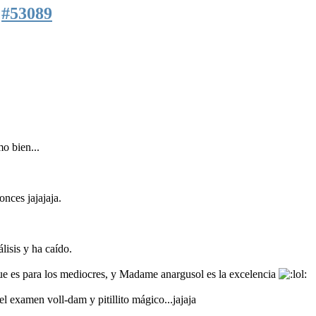
7
#53089
mo bien...
nces jajajaja.
lisis y ha caído.
e es para los mediocres, y Madame anargusol es la excelencia
el examen voll-dam y pitillito mágico...jajaja