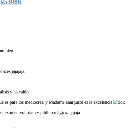
2
#53086
mo bien...
onces jajajaja.
lisis y ha caído.
ue es para los mediocres, y Madame anargusol es la excelencia
el examen voll-dam y pitillito mágico...jajaja