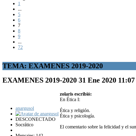
1
...
5
6
7
8
9
...
72
TEMA: EXAMENES 2019-2020
EXAMENES 2019-2020
31 Ene 2020 11:0
zolaris escribió:
En Ética I:
anargusol
Ética y religión.
Ética y psicología.
DESCONECTADO
Socrático
El comentario sobre la felicidad y el su
Mensajes: 142