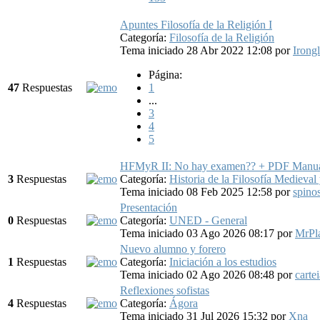
Apuntes Filosofía de la Religión I
Categoría:
Filosofía de la Religión
Tema iniciado 28 Abr 2022 12:08
por
Irong
Página:
47
Respuestas
1
...
3
4
5
HFMyR II: No hay examen?? + PDF Manual 
3
Respuestas
Categoría:
Historia de la Filosofía Medieval
Tema iniciado 08 Feb 2025 12:58
por
spino
Presentación
0
Respuestas
Categoría:
UNED - General
Tema iniciado 03 Ago 2026 08:17
por
MrPl
Nuevo alumno y forero
1
Respuestas
Categoría:
Iniciación a los estudios
Tema iniciado 02 Ago 2026 08:48
por
carte
Reflexiones sofistas
4
Respuestas
Categoría:
Ágora
Tema iniciado 31 Jul 2026 15:32
por
Xna