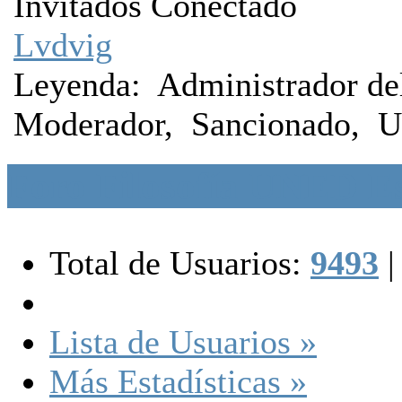
Invitados Conectado
Lvdvig
Leyenda:
Administrador del
Moderador
,
Sancionado
,
U
Foro Filosofía UNED Es
Total de Usuarios:
9493
|
Lista de Usuarios »
Más Estadísticas »