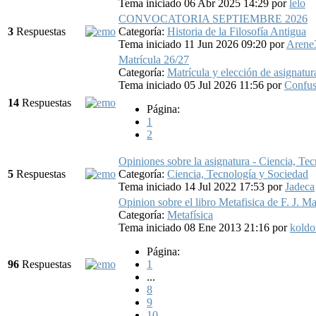
Tema iniciado 06 Abr 2025 14:29
por
lelo
CONVOCATORIA SEPTIEMBRE 2026
3
Respuestas
Categoría:
Historia de la Filosofía Antigua
Tema iniciado 11 Jun 2026 09:20
por
Arene
Matrícula 26/27
Categoría:
Matrícula y elección de asignatur
Tema iniciado 05 Jul 2026 11:56
por
Confus
14
Respuestas
Página:
1
2
Opiniones sobre la asignatura - Ciencia, Te
5
Respuestas
Categoría:
Ciencia, Tecnología y Sociedad
Tema iniciado 14 Jul 2022 17:53
por
Jadeca
Opinion sobre el libro Metafisica de F. J. Ma
Categoría:
Metafísica
Tema iniciado 08 Ene 2013 21:16
por
koldo
Página:
96
Respuestas
1
...
8
9
10