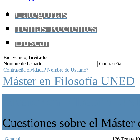
Categorías
Temas Recientes
Buscar
Bienvenido,
Invitado
Nombre de Usuario:
Contraseña:
Contraseña olvidada?
Nombre de Usuario?
Máster en Filosofía UNED
Máster en Filosofía U
Cuestiones sobre el Máster
General
126
Temas
10