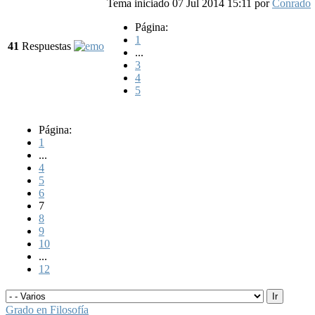
Tema iniciado 07 Jul 2014 15:11
por
Conrado
Página:
1
41
Respuestas
...
3
4
5
Página:
1
...
4
5
6
7
8
9
10
...
12
Grado en Filosofía