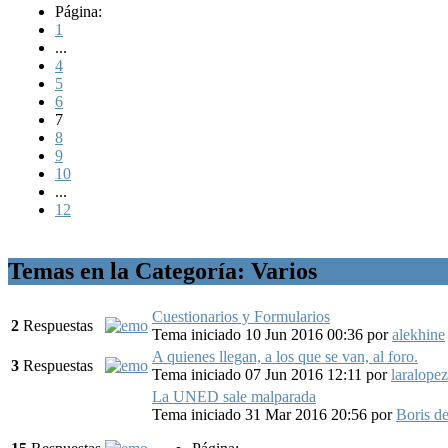
Página:
1
...
4
5
6
7
8
9
10
...
12
Temas en la Categoría: Varios
Cuestionarios y Formularios
2
Respuestas
Tema iniciado 10 Jun 2016 00:36
por
alekhine
A quienes llegan, a los que se van, al foro.
3
Respuestas
Tema iniciado 07 Jun 2016 12:11
por
laralopez
La UNED sale malparada
Tema iniciado 31 Mar 2016 20:56
por
Boris d