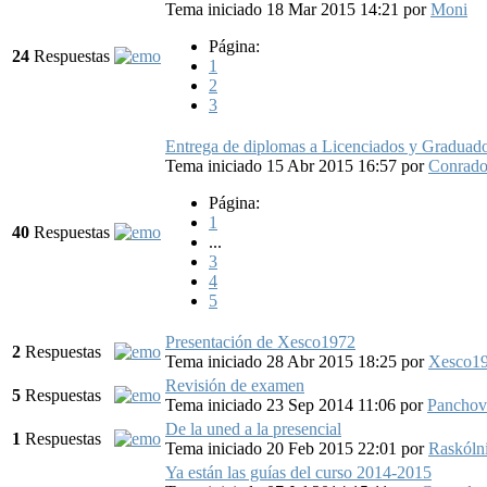
Tema iniciado 18 Mar 2015 14:21
por
Moni
Página:
24
Respuestas
1
2
3
Entrega de diplomas a Licenciados y Graduad
Tema iniciado 15 Abr 2015 16:57
por
Conrad
Página:
1
40
Respuestas
...
3
4
5
Presentación de Xesco1972
2
Respuestas
Tema iniciado 28 Abr 2015 18:25
por
Xesco1
Revisión de examen
5
Respuestas
Tema iniciado 23 Sep 2014 11:06
por
Panchovi
De la uned a la presencial
1
Respuestas
Tema iniciado 20 Feb 2015 22:01
por
Raskóln
Ya están las guías del curso 2014-2015