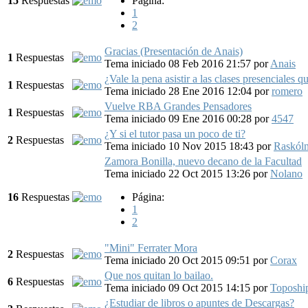
15
Respuestas
Página:
1
2
Gracias (Presentación de Anais)
1
Respuestas
Tema iniciado 08 Feb 2016 21:57
por
Anais
¿Vale la pena asistir a las clases presenciales q
1
Respuestas
Tema iniciado 28 Ene 2016 12:04
por
romero
Vuelve RBA Grandes Pensadores
1
Respuestas
Tema iniciado 09 Ene 2016 00:28
por
4547
¿Y si el tutor pasa un poco de ti?
2
Respuestas
Tema iniciado 10 Nov 2015 18:43
por
Raskól
Zamora Bonilla, nuevo decano de la Facultad
Tema iniciado 22 Oct 2015 13:26
por
Nolano
16
Respuestas
Página:
1
2
"Mini" Ferrater Mora
2
Respuestas
Tema iniciado 20 Oct 2015 09:51
por
Corax
Que nos quitan lo bailao.
6
Respuestas
Tema iniciado 09 Oct 2015 14:15
por
Toposhi
¿Estudiar de libros o apuntes de Descargas?