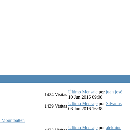
Último Mensaje
por
juan josé
1424
Visitas
10 Jun 2016 09:08
Último Mensaje
por
Silvanus
1439
Visitas
08 Jun 2016 16:38
e Mountbatten
Último Mensaje
por
alekhine