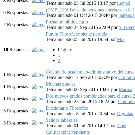
3
Respuestas
Tema iniciado 03 Jul 2015 13:17
por
Leinad
¡EMPLEO! Bolsa de personas interinas en la
0
Respuestas
Tema iniciado 01 Oct 2015 20:40
por
ibaranga
Préstamo bibliotecario
2
Respuestas
Tema iniciado 24 Sep 2015 22:09
por
S_Gree
Futura Filosofa se siente perdida
Tema iniciado 05 Jul 2015 18:54
por
Mía
10
Respuestas
Página:
1
2
Calendario académico-administrativo del curs
1
Respuestas
Tema iniciado 11 Sep 2015 02:29
por
Conrado
Muchas gracias
1
Respuestas
Tema iniciado 06 Sep 2015 10:01
por
Marina
Dos nuevos grados combinados para el curso
1
Respuestas
Tema iniciado 23 Jun 2015 18:22
por
Conrado
Diccionario Filosófico
3
Respuestas
Tema iniciado 18 Jul 2015 20:34
por
Dignitas
Salidas laborales
3
Respuestas
Tema iniciado 01 Jul 2015 14:17
por
Ariel
Calificación: Pendiente