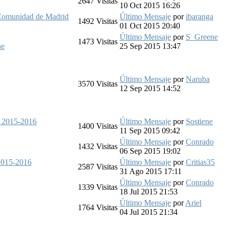
2647
Visitas
10 Oct 2015 16:26
 Comunidad de Madrid
Último Mensaje
por
ibaranga
1492
Visitas
01 Oct 2015 20:40
Último Mensaje
por
S_Greene
1473
Visitas
ne
25 Sep 2015 13:47
Último Mensaje
por
Naruba
3570
Visitas
12 Sep 2015 14:52
o 2015-2016
Último Mensaje
por
Sostiene
1400
Visitas
11 Sep 2015 09:42
Último Mensaje
por
Conrado
1432
Visitas
06 Sep 2015 19:02
 2015-2016
Último Mensaje
por
Critias35
2587
Visitas
31 Ago 2015 17:11
Último Mensaje
por
Conrado
1339
Visitas
18 Jul 2015 21:53
Último Mensaje
por
Ariel
1764
Visitas
04 Jul 2015 21:34