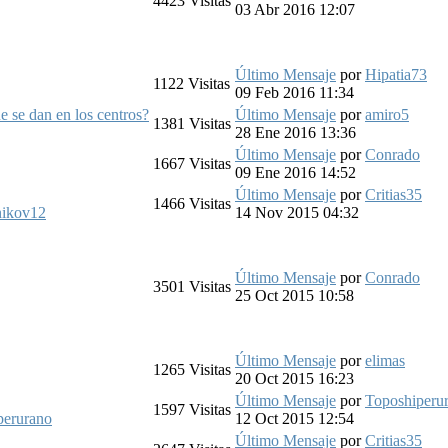
4423
Visitas
03 Abr 2016 12:07
Último Mensaje
por
Hipatia73
1122
Visitas
09 Feb 2016 11:34
ue se dan en los centros?
Último Mensaje
por
amiro5
1381
Visitas
28 Ene 2016 13:36
Último Mensaje
por
Conrado
1667
Visitas
09 Ene 2016 14:52
Último Mensaje
por
Critias35
1466
Visitas
nikov12
14 Nov 2015 04:32
Último Mensaje
por
Conrado
3501
Visitas
25 Oct 2015 10:58
Último Mensaje
por
elimas
1265
Visitas
20 Oct 2015 16:23
Último Mensaje
por
Toposhiperu
1597
Visitas
perurano
12 Oct 2015 12:54
Último Mensaje
por
Critias35