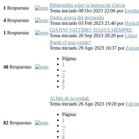
Bibliográfia sobre la historia de Grecia
1
Respuestas
Tema iniciado 08 Oct 2023 22:06
por
Eresth
Dudas acerca del doctorado
4
Respuestas
Tema iniciado 03 Feb 2023 21:46
por
Herácl
GIANNI VATTIMO: HASTA SIEMPRE
1
Respuestas
Tema iniciado 20 Sep 2023 20:20
por
López
Puede el azar existir?
Tema iniciado 29 Ago 2023 16:37
por
Zuiza
Página:
1
48
Respuestas
...
3
4
5
Al hilo de la verdad.
Tema iniciado 26 Ago 2023 19:20
por
Falcó
Página:
1
82
Respuestas
...
7
8