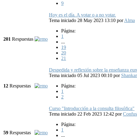
9
Hoy es el día. A votar o a no votar.
Tema iniciado 28 May 2023 13:10
por
Alma
Página:
1
201
Respuestas
...
19
20
21
Despedida y reflexión sobre la enseñanza euroc
Tema iniciado 05 Jul 2023 00:10
por
Shankar
12
Respuestas
Página:
1
2
Curso "Introducción a la consulta filosófica"
Tema iniciado 22 Feb 2023 12:42
por
Confus
Página:
1
59
Respuestas
...