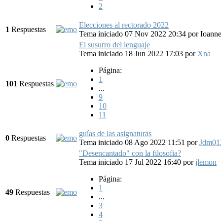
2
Elecciones al rectorado 2022
1
Respuestas
Tema iniciado 07 Nov 2022 20:34
por
Ioanne
El susurro del lenguaje
Tema iniciado 18 Jun 2022 17:03
por
Xna
Página:
1
101
Respuestas
...
9
10
11
guías de las asignaturas
0
Respuestas
Tema iniciado 08 Ago 2022 11:51
por
Jdm01
"Desencantado" con la filosofia?
Tema iniciado 17 Jul 2022 16:40
por
jlemon
Página:
1
49
Respuestas
...
3
4