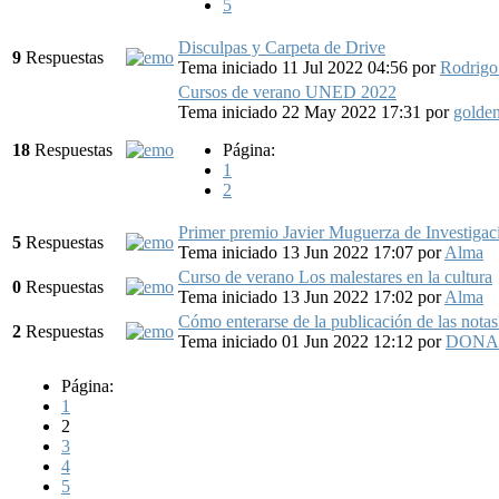
5
Disculpas y Carpeta de Drive
9
Respuestas
Tema iniciado 11 Jul 2022 04:56
por
Rodrigo
Cursos de verano UNED 2022
Tema iniciado 22 May 2022 17:31
por
golde
18
Respuestas
Página:
1
2
Primer premio Javier Muguerza de Investigac
5
Respuestas
Tema iniciado 13 Jun 2022 17:07
por
Alma
Curso de verano Los malestares en la cultura
0
Respuestas
Tema iniciado 13 Jun 2022 17:02
por
Alma
Cómo enterarse de la publicación de las notas
2
Respuestas
Tema iniciado 01 Jun 2022 12:12
por
DONA
Página:
1
2
3
4
5