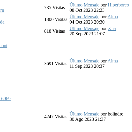
Último Mensaje
por
Hiperbóreo
735
Visitas
orn
08 Oct 2023 22:23
Último Mensaje
por
Alma
1300
Visitas
ida
04 Oct 2023 20:30
Último Mensaje
por
Xna
818
Visitas
20 Sep 2023 21:07
mont
Último Mensaje
por
Alma
3691
Visitas
11 Sep 2023 20:37
n 6969
Último Mensaje
por
bolindre
4247
Visitas
30 Ago 2023 21:37