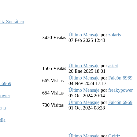
iz Socrático
Último Mensaje
por
zolaris
3420
Visitas
07 Feb 2025 12:43
Último Mensaje
por
asteri
1505
Visitas
20 Ene 2025 18:01
Último Mensaje
por
Falcón 6969
665
Visitas
n 6969
04 Nov 2024 17:17
Último Mensaje
por
freakypower
654
Visitas
power
05 Oct 2024 20:14
Último Mensaje
por
Falcón 6969
730
Visitas
ena
01 Oct 2024 08:28
lla
Último Mensaje
por
Geiriz