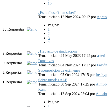
10
¿Es la filosofía un saber?
Tema iniciado 12 Nov 2024 20:12
por
Aprend
Página:
38
Respuestas
1
2
3
4
¿Hay acto de graduación?
8
Respuestas
Tema iniciado 24 May 2023 17:25
por
asteri
Donativos
0
Respuestas
Tema iniciado 04 Nov 2024 17:17
por
Falcó
Superposición de exámenes
2
Respuestas
Tema iniciado 05 Oct 2024 17:15
por
freaky
Sobre tutorías ALF
1
Respuestas
Tema iniciado 30 Sep 2024 17:25
por
Almud
Kant
Tema iniciado 13 Sep 2024 23:04
por
Annabe
Página:
1