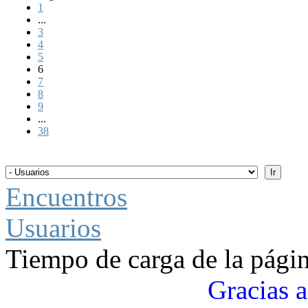
1
...
3
4
5
6
7
8
9
...
38
Encuentros
Usuarios
Tiempo de carga de la pági
Gracias a