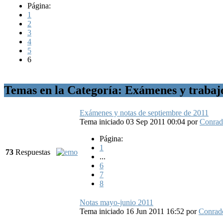
Página:
1
2
3
4
5
6
Temas en la Categoría: Exámenes y trabaj
Exámenes y notas de septiembre de 2011
Tema iniciado 03 Sep 2011 00:04
por
Conra
Página:
1
73
Respuestas
...
6
7
8
Notas mayo-junio 2011
Tema iniciado 16 Jun 2011 16:52
por
Conrad