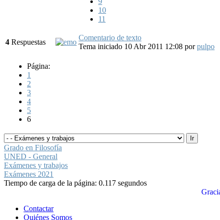
9
10
11
Comentario de texto
4
Respuestas
Tema iniciado 10 Abr 2011 12:08
por
pulpo
Página:
1
2
3
4
5
6
Grado en Filosofía
UNED - General
Exámenes y trabajos
Exámenes 2021
Tiempo de carga de la página: 0.117 segundos
Graci
Contactar
Quiénes Somos