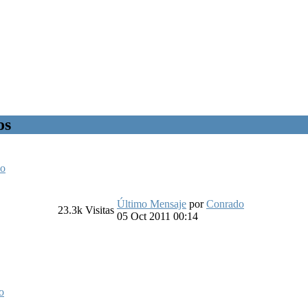
os
do
Último Mensaje
por
Conrado
23.3k
Visitas
05 Oct 2011 00:14
o