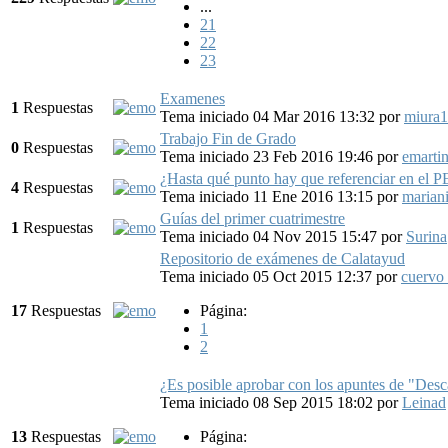
...
21
22
23
Examenes
1
Respuestas
Tema iniciado 04 Mar 2016 13:32
por
miura
Trabajo Fin de Grado
0
Respuestas
Tema iniciado 23 Feb 2016 19:46
por
emarti
¿Hasta qué punto hay que referenciar en el 
4
Respuestas
Tema iniciado 11 Ene 2016 13:15
por
marian
Guías del primer cuatrimestre
1
Respuestas
Tema iniciado 04 Nov 2015 15:47
por
Surina
Repositorio de exámenes de Calatayud
Tema iniciado 05 Oct 2015 12:37
por
cuervo
17
Respuestas
Página:
1
2
¿Es posible aprobar con los apuntes de "Des
Tema iniciado 08 Sep 2015 18:02
por
Leinad
13
Respuestas
Página: