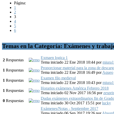
Página:
1
2
3
4
5
6
Temas en la Categoría: Exámenes y trabaj
Exmaen logica 1
2
Respuestas
Tema iniciado 22 Ene 2018 10:44
por
miura
Proporcionar material para la zona de descarg
1
Respuestas
Tema iniciado 22 Ene 2018 16:49
por
Aqueo
Examen filo medieval
1
Respuestas
Tema iniciado 22 Ene 2018 10:43
por
miura
Horarios exámenes América Febrero 2018
1
Respuestas
Tema iniciado 02 Nov 2017 16:56
por
zespri
Dudas exámenes extraordinarios fin de Grad
0
Respuestas
Tema iniciado 30 Oct 2017 15:51
por
lucky
Exámenes/Notas - Septiembre 2017
Tema iniciado 06 Sep 2017 19:26
por
Absur