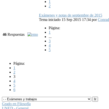
1
2
Exámenes y notas de septiembre de 2015
Tema iniciado 15 Sep 2015 17:34
por
Conra
Página:
1
46
Respuestas
...
3
4
5
Página:
1
2
3
4
5
6
Grado en Filosofía
UNED - General