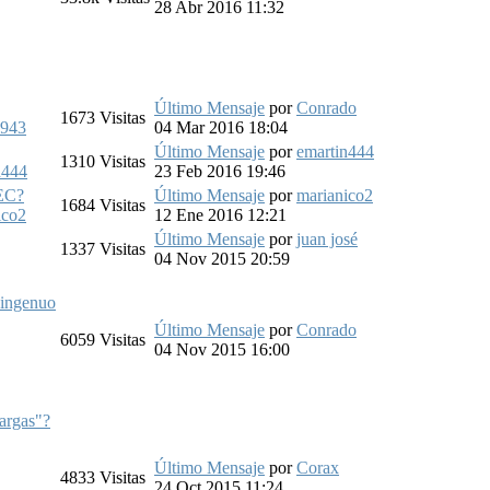
28 Abr 2016 11:32
Último Mensaje
por
Conrado
1673
Visitas
1943
04 Mar 2016 18:04
Último Mensaje
por
emartin444
1310
Visitas
n444
23 Feb 2016 19:46
PEC?
Último Mensaje
por
marianico2
1684
Visitas
ico2
12 Ene 2016 12:21
Último Mensaje
por
juan josé
1337
Visitas
04 Nov 2015 20:59
 ingenuo
Último Mensaje
por
Conrado
6059
Visitas
04 Nov 2015 16:00
cargas"?
Último Mensaje
por
Corax
4833
Visitas
24 Oct 2015 11:24