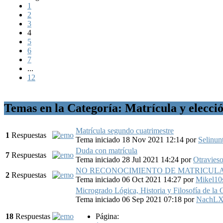
1
2
3
4
5
6
7
...
12
Temas en la Categoría: Matrícula y elecci
Matrícula segundo cuatrimestre
1
Respuestas
Tema iniciado 18 Nov 2021 12:14
por
Selinun
Duda con matrícula
7
Respuestas
Tema iniciado 28 Jul 2021 14:24
por
Otravies
NO RECONOCIMIENTO DE MATRICUL
2
Respuestas
Tema iniciado 06 Oct 2021 14:27
por
Mikel10
Microgrado Lógica, Historia y Filosofía de la 
Tema iniciado 06 Sep 2021 07:18
por
NachLX
18
Respuestas
Página: