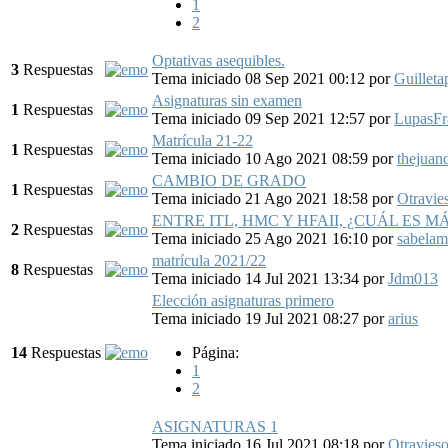
1
2
Optativas asequibles.
3
Respuestas
Tema iniciado 08 Sep 2021 00:12
por
Guilleta
Asignaturas sin examen
1
Respuestas
Tema iniciado 09 Sep 2021 12:57
por
LupasFr
Matrícula 21-22
1
Respuestas
Tema iniciado 10 Ago 2021 08:59
por
thejuan
CAMBIO DE GRADO
1
Respuestas
Tema iniciado 21 Ago 2021 18:58
por
Otravie
ENTRE ITL, HMC Y HFAII, ¿CUÁL ES M
2
Respuestas
Tema iniciado 25 Ago 2021 16:10
por
sabelam
matrícula 2021/22
8
Respuestas
Tema iniciado 14 Jul 2021 13:34
por
Jdm013
Elección asignaturas primero
Tema iniciado 19 Jul 2021 08:27
por
arius
14
Respuestas
Página:
1
2
ASIGNATURAS 1
Tema iniciado 16 Jul 2021 08:18
por
Otravies