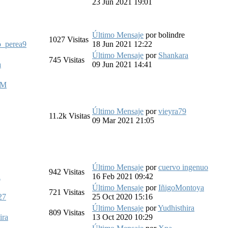
23 Jun 2021 19:01
Último Mensaje
por
bolindre
1027
Visitas
o_perea9
18 Jun 2021 12:22
Último Mensaje
por
Shankara
745
Visitas
a
09 Jun 2021 14:41
aM
Último Mensaje
por
vieyra79
11.2k
Visitas
09 Mar 2021 21:05
Último Mensaje
por
cuervo ingenuo
942
Visitas
d
16 Feb 2021 09:42
Último Mensaje
por
IñigoMontoya
721
Visitas
27
25 Oct 2020 15:16
Último Mensaje
por
Yudhisthira
809
Visitas
ira
13 Oct 2020 10:29