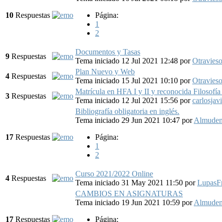
10
Respuestas
Página:
1
2
Documentos y Tasas
9
Respuestas
Tema iniciado 12 Jul 2021 12:48
por
Otravies
Plan Nuevo y Web
4
Respuestas
Tema iniciado 15 Jul 2021 10:10
por
Otravies
Matrícula en HFA I y II y reconocida Filosofía
3
Respuestas
Tema iniciado 12 Jul 2021 15:56
por
carlosjavi
Bibliografía obligatoria en inglés.
Tema iniciado 29 Jun 2021 10:47
por
Almude
17
Respuestas
Página:
1
2
Curso 2021/2022 Online
4
Respuestas
Tema iniciado 31 May 2021 11:50
por
LupasF
CAMBIOS EN ASIGNATURAS
Tema iniciado 19 Jun 2021 10:59
por
Almude
17
Respuestas
Página: