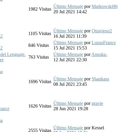
Último Mensaje
por
Markowski96
1982
Visitas
20 Jul 2021 14:42
Último Mensaje
por
Otravieso2
1105
Visitas
o2
16 Jul 2021 11:39
Último Mensaje
por
LupasFrance
846
Visitas
o2
15 Jul 2021 15:53
 del Lenguaje.
Último Mensaje
por
Anuska-
763
Visitas
er
12 Jul 2021 22:30
na
Último Mensaje
por
Shankara
1696
Visitas
08 Jul 2021 23:45
Último Mensaje
por
gravie
1626
Visitas
rance
28 Jun 2021 19:28
na
Último Mensaje
por
Kessel
2555
Visitas