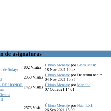
ón de asignaturas
Último Mensaje
por
Black Mask
802
Visitas
te de Sulayr
18 Nov 2021 16:23
Último Mensaje
por
De rerum natura
2353
Visitas
o2
04 Nov 2021 16:37
A DE HONOR
Último Mensaje
por
Marinho
1423
Visitas
sar
07 Oct 2021 14:01
Ciencia
II
Último Mensaje
por
NachLXII
2573
Visitas
26 Sep 2021 15:09