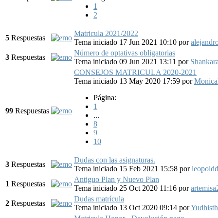
1
2
Matricula 2021/2022
5
Respuestas
Tema iniciado 17 Jun 2021 10:10
por
alejandr
Número de optativas obligatorias
3
Respuestas
Tema iniciado 09 Jun 2021 13:11
por
Shankar
CONSEJOS MATRICULA 2020-2021
Tema iniciado 13 May 2020 17:59
por
Monic
Página:
1
99
Respuestas
...
8
9
10
Dudas con las asignaturas.
3
Respuestas
Tema iniciado 15 Feb 2021 15:58
por
leopold
Antiguo Plan y Nuevo Plan
1
Respuestas
Tema iniciado 25 Oct 2020 11:16
por
artemisa
Dudas matrícula
2
Respuestas
Tema iniciado 13 Oct 2020 09:14
por
Yudhisth