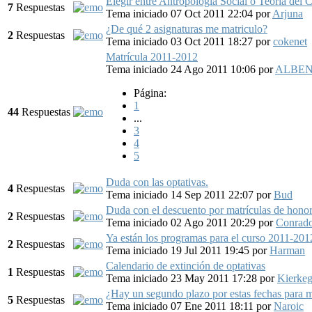
Elegir entre Antropología Social o Teoría del
7
Respuestas
Tema iniciado 07 Oct 2011 22:04
por
Arjuna
¿De qué 2 asignaturas me matriculo?
2
Respuestas
Tema iniciado 03 Oct 2011 18:27
por
cokenet
Matrícula 2011-2012
Tema iniciado 24 Ago 2011 10:06
por
ALBEN
Página:
1
44
Respuestas
...
3
4
5
Duda con las optativas.
4
Respuestas
Tema iniciado 14 Sep 2011 22:07
por
Bud
Duda con el descuento por matrículas de hono
2
Respuestas
Tema iniciado 02 Ago 2011 20:29
por
Conrad
Ya están los programas para el curso 2011-201
2
Respuestas
Tema iniciado 19 Jul 2011 19:45
por
Harman
Calendario de extinción de optativas
1
Respuestas
Tema iniciado 23 May 2011 17:28
por
Kierkeg
¿Hay un segundo plazo por estas fechas para mo
5
Respuestas
Tema iniciado 07 Ene 2011 18:11
por
Naroic