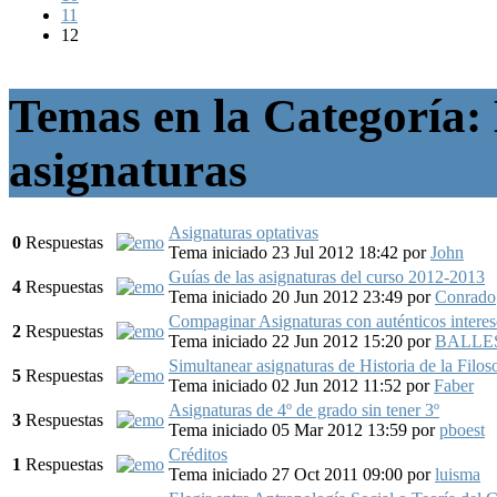
11
12
Temas en la Categoría: 
asignaturas
Asignaturas optativas
0
Respuestas
Tema iniciado 23 Jul 2012 18:42
por
John
Guías de las asignaturas del curso 2012-2013
4
Respuestas
Tema iniciado 20 Jun 2012 23:49
por
Conrado
Compaginar Asignaturas con auténticos interes
2
Respuestas
Tema iniciado 22 Jun 2012 15:20
por
BALLE
Simultanear asignaturas de Historia de la Filos
5
Respuestas
Tema iniciado 02 Jun 2012 11:52
por
Faber
Asignaturas de 4º de grado sin tener 3º
3
Respuestas
Tema iniciado 05 Mar 2012 13:59
por
pboest
Créditos
1
Respuestas
Tema iniciado 27 Oct 2011 09:00
por
luisma