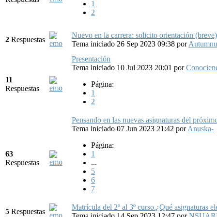
1
2
Nuevo en la carrera: solicito orientación (breve)
2
Respuestas
Tema iniciado 26 Sep 2023 09:38
por
Autumnu
Presentación
Tema iniciado 10 Jul 2023 20:01
por
Conocien
11
Página:
Respuestas
1
2
Pensando en las nuevas asignaturas del próximo
Tema iniciado 07 Jun 2023 21:42
por
Anuska-
Página:
63
1
Respuestas
...
5
6
7
Matrícula del 2º al 3º curso.¿Qué asignaturas el
5
Respuestas
Tema iniciado 14 Sep 2023 12:47
por
NSUAR