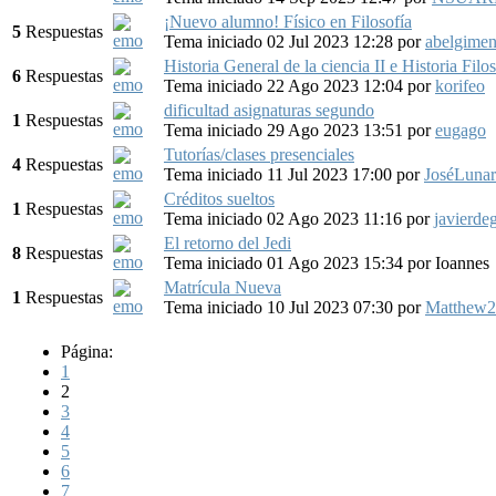
¡Nuevo alumno! Físico en Filosofía
5
Respuestas
Tema iniciado 02 Jul 2023 12:28
por
abelgimen
Historia General de la ciencia II e Historia Filo
6
Respuestas
Tema iniciado 22 Ago 2023 12:04
por
korifeo
dificultad asignaturas segundo
1
Respuestas
Tema iniciado 29 Ago 2023 13:51
por
eugago
Tutorías/clases presenciales
4
Respuestas
Tema iniciado 11 Jul 2023 17:00
por
JoséLunar
Créditos sueltos
1
Respuestas
Tema iniciado 02 Ago 2023 11:16
por
javierde
El retorno del Jedi
8
Respuestas
Tema iniciado 01 Ago 2023 15:34
por
Ioannes
Matrícula Nueva
1
Respuestas
Tema iniciado 10 Jul 2023 07:30
por
Matthew2
Página:
1
2
3
4
5
6
7