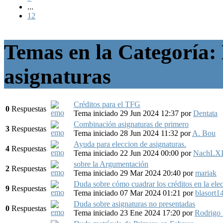
...
12
Temas en la Categoría: 
asignaturas
Créditos para el TFG
0
Respuestas
Tema iniciado 29 Jun 2024 12:37
por
Dentata
Combinación asignaturas de primero
3
Respuestas
Tema iniciado 28 Jun 2024 11:32
por
A. Bou
Ayuda para eleccion de asignaturas.
4
Respuestas
Tema iniciado 22 Jun 2024 00:00
por
NachLXI
sobre la Argumentación
2
Respuestas
Tema iniciado 29 Mar 2024 20:40
por
mariak
Duda sobre cómo cuadrar los créditos en la elec
9
Respuestas
Tema iniciado 07 Mar 2024 01:21
por
blasort1
Duda sobre asignaturas no presentadas
0
Respuestas
Tema iniciado 23 Ene 2024 17:20
por
Rodrigo