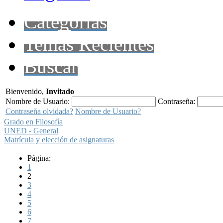
Categorías
Temas Recientes
Buscar
Bienvenido,
Invitado
Nombre de Usuario:
Contraseña:
Contraseña olvidada?
Nombre de Usuario?
Grado en Filosofía
UNED - General
Matrícula y elección de asignaturas
Página:
1
2
3
4
5
6
7