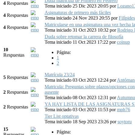
Duda matrícula de Primero en Febrero
4
Respuestas
Tema iniciado 25 Dic 2023 20:05
por
Lozano1
Asignaturas de primero más fáciles
4
Respuestas
Tema iniciado 24 Nov 2023 20:55
por
Filípides
Matricularse en una asignatura una vez hecha la
4
Respuestas
Tema iniciado 31 Oct 2023 10:32
por
Rodrigo 
Duda sobre retomar la carrera de filosofía
Tema iniciado 11 Oct 2023 17:22
por
coinup
10
Página:
Respuestas
1
2
Matrícula 23/24
5
Respuestas
Tema iniciado 03 Oct 2023 12:24
por
Antóman
Matricula: Preguntas sobre plazos/opciones con t
2
Respuestas
ausente
Tema iniciado 08 Oct 2023 12:31
por
Autumnus
YA HAY LISTA DE LAS ASIGNATURAS S
2
Respuestas
Tema iniciado 03 Oct 2023 11:53
por
mph76
Tier List optativas
Tema iniciado 18 Sep 2023 23:26
por
soytoru
15
Página:
Respuestas