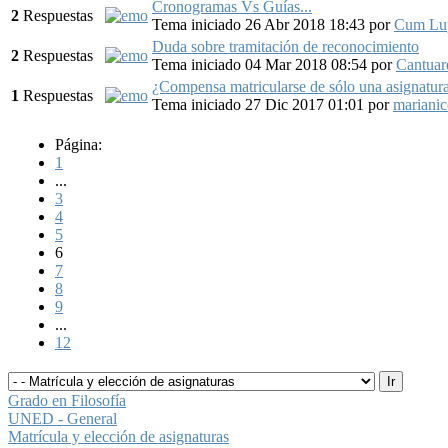
Cronogramas Vs Guías...
2
Respuestas
Tema iniciado 26 Abr 2018 18:43
por
Cum Lu
Duda sobre tramitación de reconocimiento
2
Respuestas
Tema iniciado 04 Mar 2018 08:54
por
Cantuar
¿Compensa matricularse de sólo una asignatur
1
Respuestas
Tema iniciado 27 Dic 2017 01:01
por
mariani
Página:
1
...
3
4
5
6
7
8
9
...
12
Grado en Filosofía
UNED - General
Matrícula y elección de asignaturas