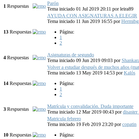
Parón
1
Respuestas
Tema iniciado 01 Jul 2019 20:11
por
leira89
AYUDA CON ASIGNATURAS A ELEGIR
Tema iniciado 11 Jun 2019 16:55
por
Hermibg
13
Respuestas
Página:
1
2
Asignaturas de segundo
4
Respuestas
Tema iniciado 09 Jun 2019 09:03
por
Shankar
Volver a estudiar después de muchos años (matr
Tema iniciado 13 May 2019 14:53
por
Kalós
14
Respuestas
Página:
1
2
Matrícula y convalidación. Duda importante
3
Respuestas
Tema iniciado 12 Mar 2019 00:43
por
disaster
Matricula febrero
Tema iniciado 19 Feb 2019 23:20
por
copatin
10
Respuestas
Página: