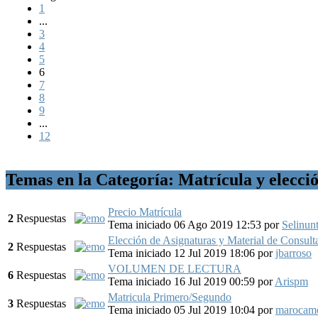
1
...
3
4
5
6
7
8
9
...
12
Temas en la Categoría: Matrícula y elecci
Precio Matrícula
2
Respuestas
Tema iniciado 06 Ago 2019 12:53
por
Selinun
Elección de Asignaturas y Material de Consult
2
Respuestas
Tema iniciado 12 Jul 2019 18:06
por
jbarroso
VOLUMEN DE LECTURA
6
Respuestas
Tema iniciado 16 Jul 2019 00:59
por
Arispm
Matricula Primero/Segundo
3
Respuestas
Tema iniciado 05 Jul 2019 10:04
por
marocam