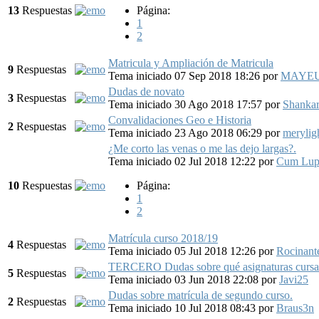
13
Respuestas
Página:
1
2
Matricula y Ampliación de Matricula
9
Respuestas
Tema iniciado 07 Sep 2018 18:26
por
MAYE
Dudas de novato
3
Respuestas
Tema iniciado 30 Ago 2018 17:57
por
Shanka
Convalidaciones Geo e Historia
2
Respuestas
Tema iniciado 23 Ago 2018 06:29
por
merylig
¿Me corto las venas o me las dejo largas?.
Tema iniciado 02 Jul 2018 12:22
por
Cum Lup
10
Respuestas
Página:
1
2
Matrícula curso 2018/19
4
Respuestas
Tema iniciado 05 Jul 2018 12:26
por
Rocinant
TERCERO Dudas sobre qué asignaturas cursa
5
Respuestas
Tema iniciado 03 Jun 2018 22:08
por
Javi25
Dudas sobre matrícula de segundo curso.
2
Respuestas
Tema iniciado 10 Jul 2018 08:43
por
Braus3n