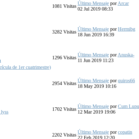
Último Mensaje
por
Arcar
1081
Visitas
02 Jul 2019 08:33
Último Mensaje
por
Hermibg
3282
Visitas
18 Jun 2019 16:39
Último Mensaje
por
Anuska-
1296
Visitas
a
11 Jun 2019 11:23
ícula de 1er cuatrimestre)
Último Mensaje
por
quiros66
2954
Visitas
18 May 2019 10:16
Último Mensaje
por
Cum Lupu
1702
Visitas
_lyss
12 Mar 2019 19:06
Último Mensaje
por
copatin
2202
Visitas
22 Feb 2019 12:20