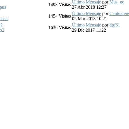
Último Mensaje
por
Mus_go
1498
Visitas
pus
27 Abr 2018 12:27
Último Mensaje
por
Cantuarens
1454
Visitas
ensis
05 Mar 2018 10:21
a?
Último Mensaje
por
dpf61
1636
Visitas
co2
29 Dic 2017 11:22