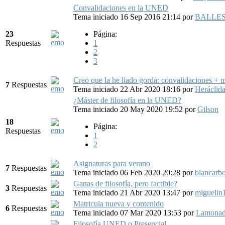
Convalidaciones en la UNED
Tema iniciado 16 Sep 2016 21:14
por
BALLE
23
Página:
Respuestas
1
2
3
Creo que la he liado gorda: convalidaciones + m
7
Respuestas
Tema iniciado 22 Abr 2020 18:16
por
Heráclid
¿Máster de filosofía en la UNED?
Tema iniciado 20 May 2020 19:52
por
Gilson
18
Página:
Respuestas
1
2
Asignaturas para verano
7
Respuestas
Tema iniciado 06 Feb 2020 20:28
por
blancarb
Ganas de filosofía, pero factible?
3
Respuestas
Tema iniciado 21 Abr 2020 13:47
por
miguelin
Matricula nueva y contenido
6
Respuestas
Tema iniciado 07 Mar 2020 13:53
por
Lamonad
Filosofía UNED o Presencial