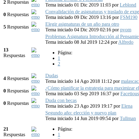
2
Respuestas
Tema iniciado 01 Dic 2019 11:03
por
Leblond
Convalidación de asignaturas y traslado de expe
0
Respuestas
Tema iniciado 09 Dic 2019 13:16
por
FSM190
Elegir asignaturas de un año para otro
5
Respuestas
Tema iniciado 04 Dic 2019 02:16
por
pvom
Problemas Asignatura Introducción al Pensamien
Tema iniciado 08 Jul 2019 12:24
por
Alfredo
13
Página:
Respuestas
1
2
Dudas
4
Respuestas
Tema iniciado 14 Ago 2018 11:12
por
malascac
¿Cómo planificar la estrategia para maximizar e
0
Respuestas
Tema iniciado 03 Sep 2019 16:37
por
Facetious
Duda con becas
0
Respuestas
Tema iniciado 23 Ago 2019 19:17
por
Elena
Segundo año: elección y nuevo plan
Tema iniciado 14 Jun 2019 09:54
por
Tullman
21
Página:
Respuestas
1