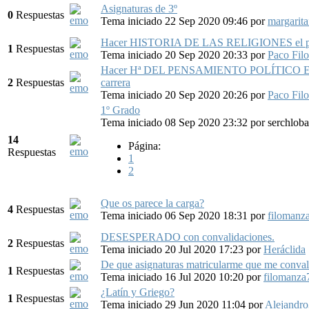
Asignaturas de 3º
0
Respuestas
Tema iniciado 22 Sep 2020 09:46
por
margarita
Hacer HISTORIA DE LAS RELIGIONES el pri
1
Respuestas
Tema iniciado 20 Sep 2020 20:33
por
Paco Filo
Hacer Hª DEL PENSAMIENTO POLÍTICO ESP
2
Respuestas
carrera
Tema iniciado 20 Sep 2020 20:26
por
Paco Filo
1º Grado
Tema iniciado 08 Sep 2020 23:32
por
serchlob
14
Página:
Respuestas
1
2
Que os parece la carga?
4
Respuestas
Tema iniciado 06 Sep 2020 18:31
por
filomanz
DESESPERADO con convalidaciones.
2
Respuestas
Tema iniciado 20 Jul 2020 17:23
por
Heráclida
De que asignaturas matricularme que me conval
1
Respuestas
Tema iniciado 16 Jul 2020 10:20
por
filomanza
¿Latín y Griego?
1
Respuestas
Tema iniciado 29 Jun 2020 11:04
por
Alejandro