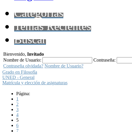
Categorías
Temas Recientes
Buscar
Bienvenido,
Invitado
Nombre de Usuario:
Contraseña:
Contraseña olvidada?
Nombre de Usuario?
Grado en Filosofía
UNED - General
Matrícula y elección de asignaturas
Página:
1
2
3
4
5
6
7