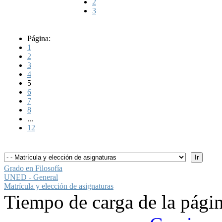
2
3
Página:
1
2
3
4
5
6
7
8
...
12
Grado en Filosofía
UNED - General
Matrícula y elección de asignaturas
Tiempo de carga de la pági