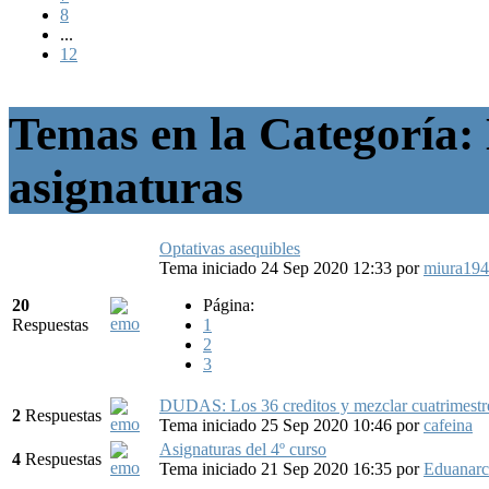
8
...
12
Temas en la Categoría: 
asignaturas
Optativas asequibles
Tema iniciado 24 Sep 2020 12:33
por
miura19
20
Página:
Respuestas
1
2
3
DUDAS: Los 36 creditos y mezclar cuatrimestr
2
Respuestas
Tema iniciado 25 Sep 2020 10:46
por
cafeina
Asignaturas del 4º curso
4
Respuestas
Tema iniciado 21 Sep 2020 16:35
por
Eduanar