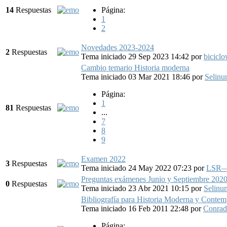
14
Respuestas
Página:
1
2
Novedades 2023-2024
2
Respuestas
Tema iniciado 29 Sep 2023 14:42
por
bicicl
Cambio temario Historia moderna
Tema iniciado 03 Mar 2021 18:46
por
Selinu
Página:
1
81
Respuestas
...
7
8
9
Examen 2022
3
Respuestas
Tema iniciado 24 May 2022 07:23
por
LSR—
Preguntas exámenes Junio y Septiembre 202
0
Respuestas
Tema iniciado 23 Abr 2021 10:15
por
Selinun
Bibliografía para Historia Moderna y Conte
Tema iniciado 16 Feb 2011 22:48
por
Conra
Página: