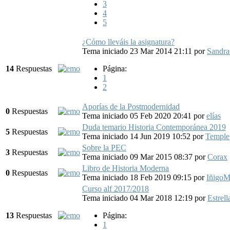
3
4
5
¿Cómo lleváis la asignatura?
Tema iniciado 23 Mar 2014 21:11
por
Sandr
14
Respuestas
Página:
1
2
Aporías de la Postmodernidad
0
Respuestas
Tema iniciado 05 Feb 2020 20:41
por
elías
Duda temario Historia Contemporánea 2019
5
Respuestas
Tema iniciado 14 Jun 2019 10:52
por
Temple
Sobre la PEC
3
Respuestas
Tema iniciado 09 Mar 2015 08:37
por
Corax
Libro de Historia Moderna
0
Respuestas
Tema iniciado 18 Feb 2019 09:15
por
IñigoM
Curso alf 2017/2018
Tema iniciado 04 Mar 2018 12:19
por
Estrell
13
Respuestas
Página:
1