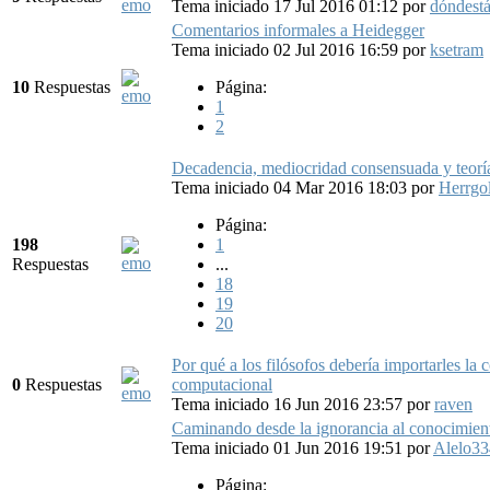
Tema iniciado 17 Jul 2016 01:12
por
dóndest
Comentarios informales a Heidegger
Tema iniciado 02 Jul 2016 16:59
por
ksetram
10
Respuestas
Página:
1
2
Decadencia, mediocridad consensuada y teorías
Tema iniciado 04 Mar 2016 18:03
por
Herrgo
Página:
198
1
Respuestas
...
18
19
20
Por qué a los filósofos debería importarles la
0
Respuestas
computacional
Tema iniciado 16 Jun 2016 23:57
por
raven
Caminando desde la ignorancia al conocimien
Tema iniciado 01 Jun 2016 19:51
por
Alelo33
Página: