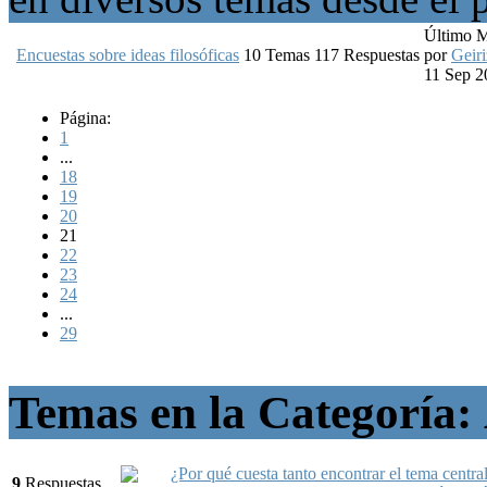
Último 
Encuestas sobre ideas filosóficas
10
Temas
117
Respuestas
por
Geiri
11 Sep 2
Página:
1
...
18
19
20
21
22
23
24
...
29
Temas en la Categoría:
¿Por qué cuesta tanto encontrar el tema central?
9
Respuestas