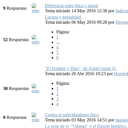
Diferencia entre ética y moral
9
Respuestas
Tema iniciado 14 May 2016 12:38
por
Indeci
Locura y genialidad.
Tema iniciado 06 May 2016 09:28
por
Herrg
Página:
1
52
Respuestas
...
4
5
6
"El hombre y Dios", de Zubiri (parte I).
Tema iniciado 26 Abr 2016 10:23
por
Herrgo
Página:
30
Respuestas
1
2
3
4
Contra el individualismo ético
0
Respuestas
Tema iniciado 03 May 2016 14:51
por
marian
La serie de tv "Vikings" y el Dasein histórico.