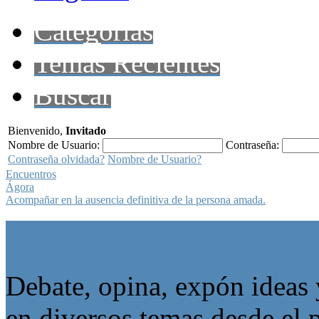
Categorías
Temas Recientes
Buscar
Bienvenido,
Invitado
Nombre de Usuario:
Contraseña:
Contraseña olvidada?
Nombre de Usuario?
Encuentros
Ágora
Acompañar en la ausencia definitiva de la persona amada.
Ágora
Debate, opina, expón ideas 
en diversos temas desde el p