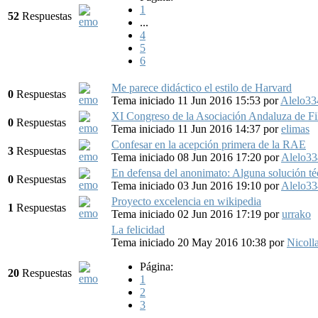
1
52
Respuestas
...
4
5
6
Me parece didáctico el estilo de Harvard
0
Respuestas
Tema iniciado 11 Jun 2016 15:53
por
Alelo33
XI Congreso de la Asociación Andaluza de Fi
0
Respuestas
Tema iniciado 11 Jun 2016 14:37
por
elimas
Confesar en la acepción primera de la RAE
3
Respuestas
Tema iniciado 08 Jun 2016 17:20
por
Alelo33
En defensa del anonimato: Alguna solución té
0
Respuestas
Tema iniciado 03 Jun 2016 19:10
por
Alelo33
Proyecto excelencia en wikipedia
1
Respuestas
Tema iniciado 02 Jun 2016 17:19
por
urrako
La felicidad
Tema iniciado 20 May 2016 10:38
por
Nicoll
Página:
20
Respuestas
1
2
3