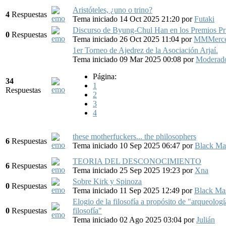
Aristóteles, ¿uno o trino?
4
Respuestas
Tema iniciado 14 Oct 2025 21:20
por
Futaki
Discurso de Byung-Chul Han en los Premios Pri
0
Respuestas
Tema iniciado 26 Oct 2025 11:04
por
MMMerce
1er Torneo de Ajedrez de la Asociación Arjaí.
Tema iniciado 09 Mar 2025 00:08
por
Moderado
Página:
34
1
Respuestas
2
3
4
these motherfuckers... the philosophers
6
Respuestas
Tema iniciado 10 Sep 2025 06:47
por
Black Ma
TEORIA DEL DESCONOCIMIENTO
6
Respuestas
Tema iniciado 25 Sep 2025 19:23
por
Xna
Sobre Kirk y Spinoza
0
Respuestas
Tema iniciado 11 Sep 2025 12:49
por
Black Ma
Elogio de la filosofía a propósito de "arqueología
0
Respuestas
filosofía"
Tema iniciado 02 Ago 2025 03:04
por
Julián