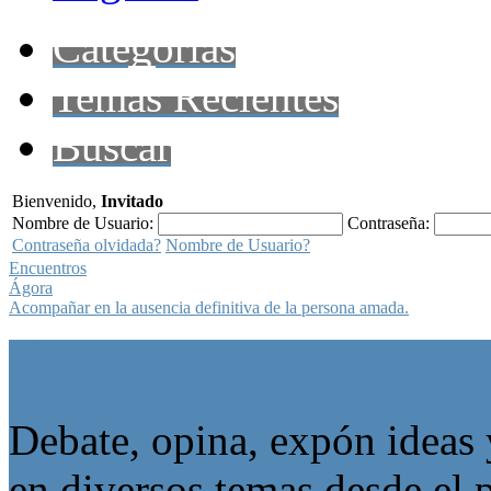
Categorías
Temas Recientes
Buscar
Bienvenido,
Invitado
Nombre de Usuario:
Contraseña:
Contraseña olvidada?
Nombre de Usuario?
Encuentros
Ágora
Acompañar en la ausencia definitiva de la persona amada.
Ágora
Debate, opina, expón ideas 
en diversos temas desde el p