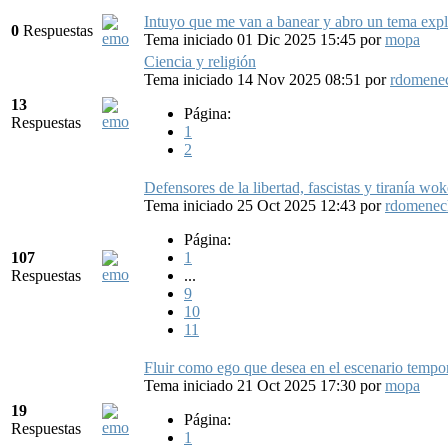
Intuyo que me van a banear y abro un tema exp
0
Respuestas
Tema iniciado 01 Dic 2025 15:45
por
mopa
Ciencia y religión
Tema iniciado 14 Nov 2025 08:51
por
rdomene
13
Página:
Respuestas
1
2
Defensores de la libertad, fascistas y tiranía wok
Tema iniciado 25 Oct 2025 12:43
por
rdomenec
Página:
107
1
Respuestas
...
9
10
11
Fluir como ego que desea en el escenario tempo
Tema iniciado 21 Oct 2025 17:30
por
mopa
19
Página:
Respuestas
1