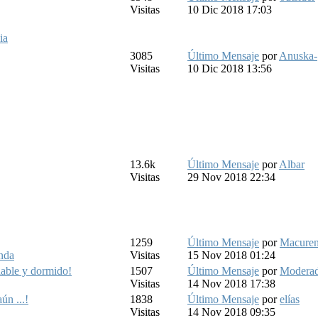
Visitas
10 Dic 2018 17:03
ia
3085
Último Mensaje
por
Anuska-
Visitas
10 Dic 2018 13:56
13.6k
Último Mensaje
por
Albar
Visitas
29 Nov 2018 22:34
1259
Último Mensaje
por
Macure
nda
Visitas
15 Nov 2018 01:24
iable y dormido!
1507
Último Mensaje
por
Moderad
Visitas
14 Nov 2018 17:38
ún ...!
1838
Último Mensaje
por
elías
Visitas
14 Nov 2018 09:35