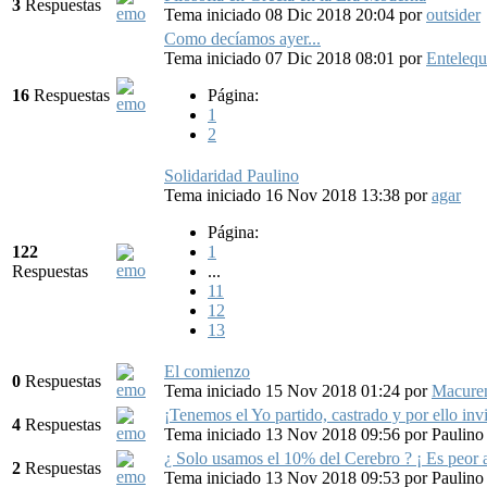
3
Respuestas
Tema iniciado 08 Dic 2018 20:04
por
outsider
Como decíamos ayer...
Tema iniciado 07 Dic 2018 08:01
por
Entelequ
16
Respuestas
Página:
1
2
Solidaridad Paulino
Tema iniciado 16 Nov 2018 13:38
por
agar
Página:
122
1
Respuestas
...
11
12
13
El comienzo
0
Respuestas
Tema iniciado 15 Nov 2018 01:24
por
Macure
¡Tenemos el Yo partido, castrado y por ello inv
4
Respuestas
Tema iniciado 13 Nov 2018 09:56
por
Paulino
¿ Solo usamos el 10% del Cerebro ? ¡ Es peor a
2
Respuestas
Tema iniciado 13 Nov 2018 09:53
por
Paulino