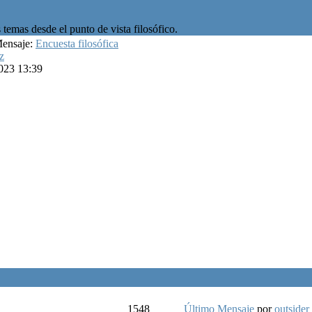
temas desde el punto de vista filosófico.
Mensaje:
Encuesta filosófica
z
023 13:39
1548
Último Mensaje
por
outsider