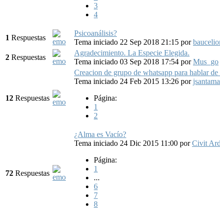
3
4
Psicoanálisis?
1
Respuestas
Tema iniciado 22 Sep 2018 21:15
por
baucelio
Agradecimiento. La Especie Elegida.
2
Respuestas
Tema iniciado 03 Sep 2018 17:54
por
Mus_go
Creacion de grupo de whatsapp para hablar de 
Tema iniciado 24 Feb 2015 13:26
por
jsantam
12
Respuestas
Página:
1
2
¿Alma es Vacío?
Tema iniciado 24 Dic 2015 11:00
por
Civit Ar
Página:
1
72
Respuestas
...
6
7
8