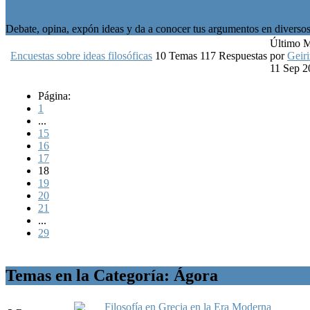
Debate, opina, expón ideas y da a conocer tus argumentos en diversos 
Último 
Encuestas sobre ideas filosóficas
10
Temas
117
Respuestas
por
Geiri
11 Sep 2
Página:
1
...
15
16
17
18
19
20
21
...
29
Temas en la Categoría: Ágora
Filosofía en Grecia en la Era Moderna